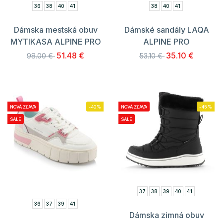
36
38
40
41
38
40
41
Dámska mestská obuv
Dámské sandály LAQA
MYTIKASA ALPINE PRO
ALPINE PRO
51.48 €
35.10 €
98.00 €
53.10 €
NOVÁ ZĽAVA
-40%
NOVÁ ZĽAVA
-45%
SALE
SALE
37
38
39
40
41
36
37
39
41
Dámska zimná obuv