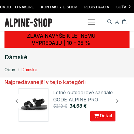
›
ÚVOD
O NÁKUPE
KONTAKTY E-SHOP
REGISTRÁCIA
SÚŤAŽ
ZĽAVA NAVYŠE K LETNÉMU
VÝPREDAJU | 10 - 25 %
Dámské
Obuv
Dámské
Najpredávanejší v tejto kategórii
Letné outdoorové sandále
GODE ALPINE PRO
34.68 €
53.10 €
ail
Detail