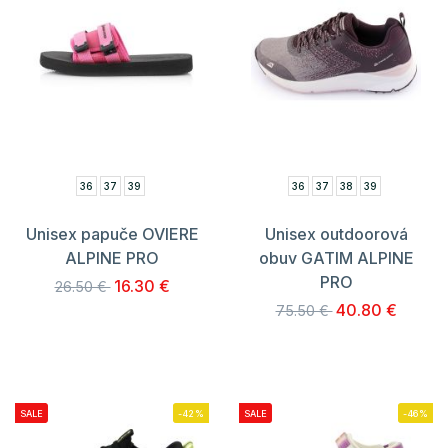
36
37
39
36
37
38
39
Unisex papuče OVIERE
Unisex outdoorová
ALPINE PRO
obuv GATIM ALPINE
PRO
16.30 €
26.50 €
40.80 €
75.50 €
SALE
-42%
SALE
-46%