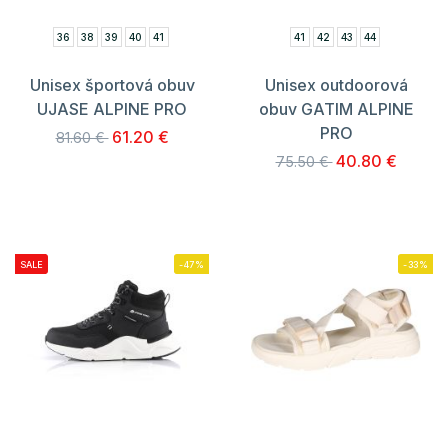
36
38
39
40
41
41
42
43
44
Unisex športová obuv
Unisex outdoorová
UJASE ALPINE PRO
obuv GATIM ALPINE
PRO
61.20 €
81.60 €
40.80 €
75.50 €
SALE
-47%
-33%