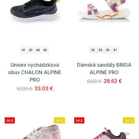
41
43
44
45
36
39
40
41
Unisex vychádzková
Dámské sandály BRIGA
obuv CHALON ALPINE
ALPINE PRO
PRO
28.62 €
53.10 €
33.03 €
57.20 €
SALE
-60%
SALE
-55%