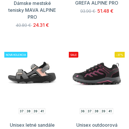
GREFA ALPINE PRO
Dámske mestské
tenisky MAVA ALPINE
51.48 €
93.90 €
PRO
24.31 €
40.80 €
NOVÁ KOLEKCIA
SALE
-37%
37
38
39
41
36
37
38
39
41
Unisex letné sandále
Unisex outdoorová