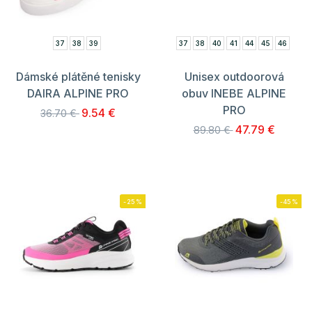
37
38
39
37
38
40
41
44
45
46
Dámské plátěné tenisky
Unisex outdoorová
DAIRA ALPINE PRO
obuv INEBE ALPINE
PRO
9.54 €
36.70 €
47.79 €
89.80 €
-25%
-45%