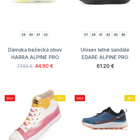
39
40
41
42
37
38
41
42
45
46
Dámska bežecká obuv
Unisex letné sandále
HARRA ALPINE PRO
EDARE ALPINE PRO
44.90 €
61.20 €
77.60 €
SALE
-74%
SALE
-46%