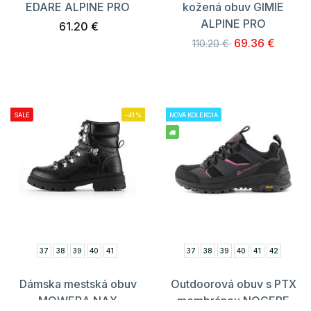
EDARE ALPINE PRO
kožená obuv GIMIE
ALPINE PRO
61.20 €
69.36 €
110.20 €
SALE
-41%
NOVÁ KOLEKCIA
37
38
39
40
41
37
38
39
40
41
42
Dámska mestská obuv
Outdoorová obuv s PTX
MOWERA NAX
membránou NOGERE