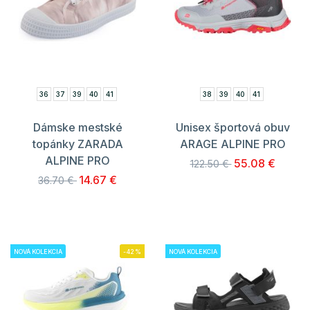
36
37
39
40
41
38
39
40
41
Dámske mestské
Unisex športová obuv
topánky ZARADA
ARAGE ALPINE PRO
ALPINE PRO
55.08 €
122.50 €
14.67 €
36.70 €
NOVÁ KOLEKCIA
-42%
NOVÁ KOLEKCIA