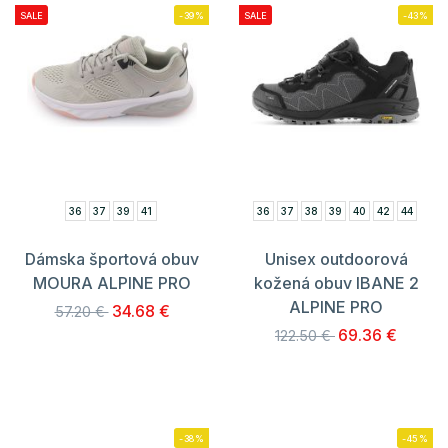
SALE
-39%
SALE
-43%
36
37
39
41
36
37
38
39
40
42
44
Dámska športová obuv
Unisex outdoorová
MOURA ALPINE PRO
kožená obuv IBANE 2
ALPINE PRO
34.68 €
57.20 €
69.36 €
122.50 €
-38%
-45%