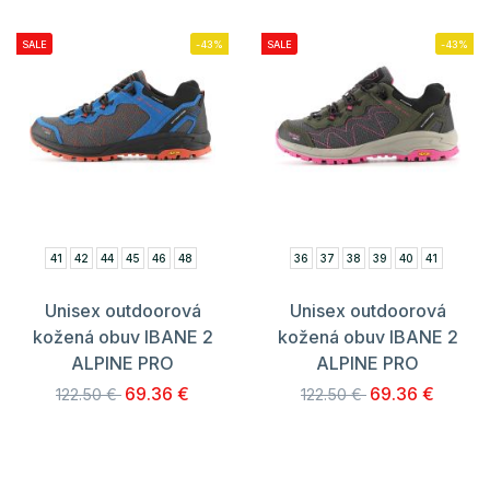
SALE
-43%
SALE
-43%
41
42
44
45
46
48
36
37
38
39
40
41
Unisex outdoorová
Unisex outdoorová
kožená obuv IBANE 2
kožená obuv IBANE 2
ALPINE PRO
ALPINE PRO
69.36 €
69.36 €
122.50 €
122.50 €