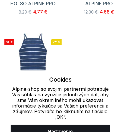
HOLSO ALPINE PRO
ALPINE PRO
4.77 €
4.68 €
8.20 €
12.30 €
SALE
-76%
Cookies
Alpine-shop so svojimi partnermi potrebuje
Váš súhlas na využitie jednotlivých dát, aby
sme Vám okrem iného mohli ukazovať
92-98
152-158
164-170
informácie týkajúce sa Vašich preferencií a
záujmov. Potvrdíte ho kliknutím na tlačidlo
Dievčenské tielko
„OK“.
BURGO NAX
2.43 €
10.20 €
Nastavenie