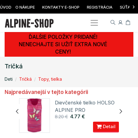
›
ÚVOD
O NÁKUPE
KONTAKTY E-SHOP
REGISTRÁCIA
SÚŤAŽ
ĎALŠIE POLOŽKY PRIDANÉ!
NENECHAJTE SI UŽIŤ EXTRA NOVÉ
CENY!
Tričká
Deti
Tričká
Topy, tielka
Najpredávanejší v tejto kategórii
RGO
Dievčenské tielko HOLSO
ALPINE PRO
4.77 €
8.20 €
ail
Detail