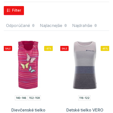
Filter
Odporúčané
Najlacnejšie
Najdrahšie
SALE
-41%
SALE
-61%
140-146
152-158
116-122
Dievčenské tielko
Detské tielko VERO