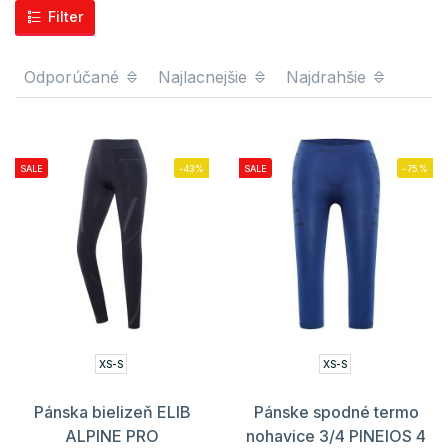
Filter
Odporúčané
Najlacnejšie
Najdrahšie
SALE
-43%
SALE
-75%
XS-S
XS-S
Pánska bielizeň ELIB
Pánske spodné termo
ALPINE PRO
nohavice 3/4 PINEIOS 4