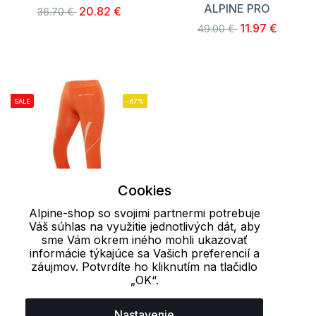
ALPINE PRO
20.82 €
36.70 €
11.97 €
49.00 €
SALE
-67%
Cookies
Alpine-shop so svojimi partnermi potrebuje
Váš súhlas na využitie jednotlivých dát, aby
sme Vám okrem iného mohli ukazovať
XS-S
informácie týkajúce sa Vašich preferencií a
záujmov. Potvrdíte ho kliknutím na tlačidlo
Pánska bielizeň ELIB
„OK“.
ALPINE PRO
11.97 €
36.70 €
Nastavenie