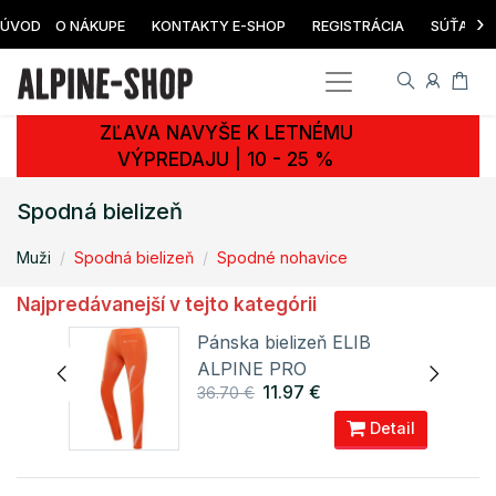
›
ÚVOD
O NÁKUPE
KONTAKTY E-SHOP
REGISTRÁCIA
SÚŤAŽ
ZĽAVA NAVYŠE K LETNÉMU
VÝPREDAJU | 10 - 25 %
Spodná bielizeň
Muži
Spodná bielizeň
Spodné nohavice
Najpredávanejší v tejto kategórii
Pánska bielizeň ELIB
ALPINE PRO
11.97 €
36.70 €
ail
Detail