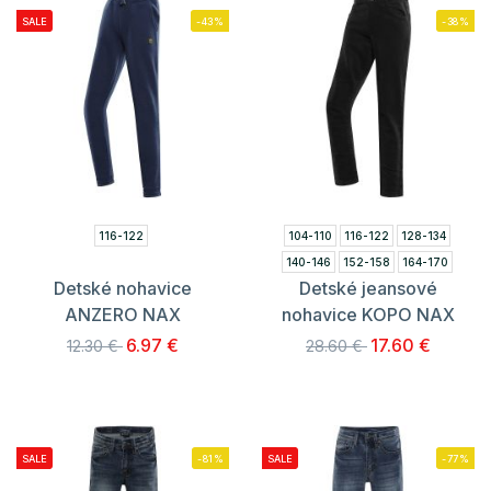
SALE
-43%
-38%
116-122
104-110
116-122
128-134
140-146
152-158
164-170
Detské nohavice
Detské jeansové
ANZERO NAX
nohavice KOPO NAX
6.97 €
17.60 €
12.30 €
28.60 €
SALE
-81%
SALE
-77%