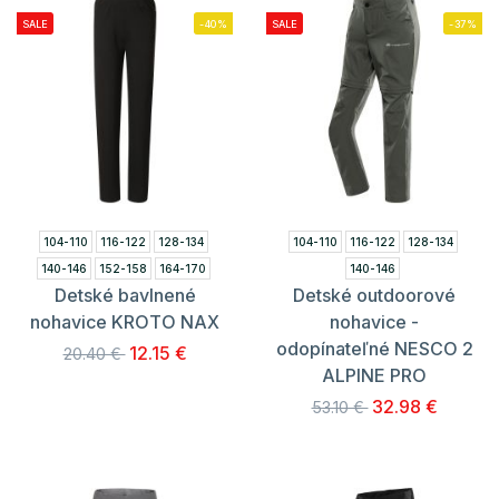
SALE
-40%
SALE
-37%
104-110
116-122
128-134
104-110
116-122
128-134
140-146
152-158
164-170
140-146
Detské bavlnené
Detské outdoorové
nohavice KROTO NAX
nohavice -
odopínateľné NESCO 2
12.15 €
20.40 €
ALPINE PRO
32.98 €
53.10 €