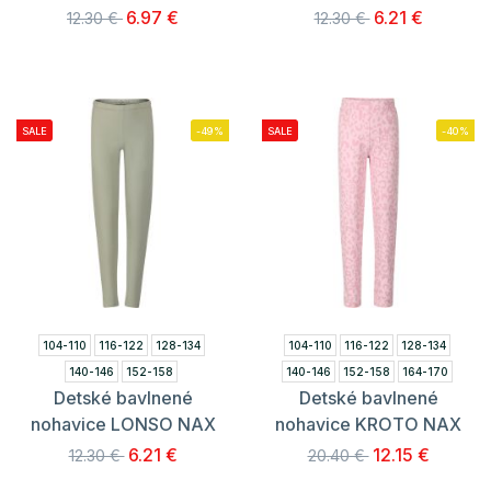
6.97 €
6.21 €
12.30 €
12.30 €
SALE
-49%
SALE
-40%
104-110
116-122
128-134
104-110
116-122
128-134
140-146
152-158
140-146
152-158
164-170
Detské bavlnené
Detské bavlnené
nohavice LONSO NAX
nohavice KROTO NAX
6.21 €
12.15 €
12.30 €
20.40 €