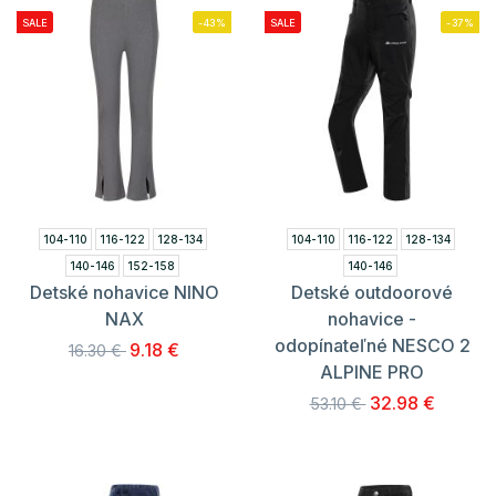
SALE
-43%
SALE
-37%
104-110
116-122
128-134
104-110
116-122
128-134
140-146
152-158
140-146
Detské nohavice NINO
Detské outdoorové
NAX
nohavice -
odopínateľné NESCO 2
9.18 €
16.30 €
ALPINE PRO
32.98 €
53.10 €