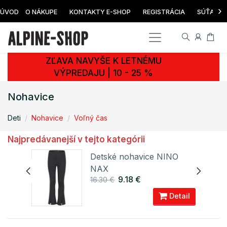
›
ÚVOD
O NÁKUPE
KONTAKTY E-SHOP
REGISTRÁCIA
SÚŤAŽ
ZĽAVA NAVYŠE K LETNÉMU
VÝPREDAJU | 10 - 25 %
Nohavice
Deti
Nohavice
Voľný čas
Najpredávanejší v tejto kategórii
Detské nohavice NINO
NAX
9.18 €
16.30 €
ail
Detail