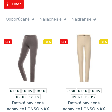
Filter
Odporúčané
Najlacnejšie
Najdrahšie
SALE
-43%
SALE
-49%
104-110
116-122
140-146
92-98
104-110
116-122
152-158
164-170
128-134
140-146
Detské bavlnené
Detské bavlnené
nohavice LONSO NAX
nohavice LONSO NAX