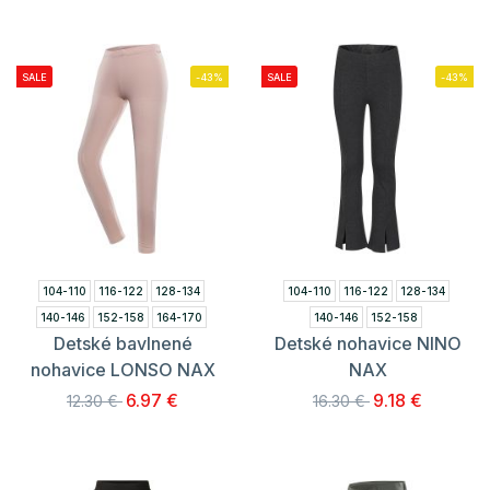
SALE
-43%
SALE
-43%
104-110
116-122
128-134
104-110
116-122
128-134
140-146
152-158
164-170
140-146
152-158
Detské bavlnené
Detské nohavice NINO
nohavice LONSO NAX
NAX
6.97 €
9.18 €
12.30 €
16.30 €