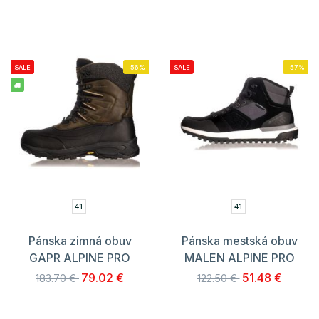
SALE
-56%
SALE
-57%
41
41
Pánska zimná obuv
Pánska mestská obuv
GAPR ALPINE PRO
MALEN ALPINE PRO
79.02 €
51.48 €
183.70 €
122.50 €