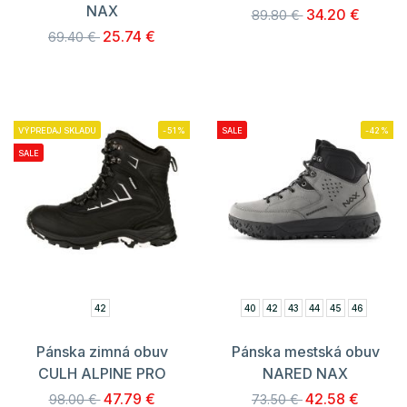
NAX
34.20 €
89.80 €
25.74 €
69.40 €
VÝPREDAJ SKLADU
-51%
SALE
-42%
SALE
42
40
42
43
44
45
46
Pánska zimná obuv
Pánska mestská obuv
CULH ALPINE PRO
NARED NAX
47.79 €
42.58 €
98.00 €
73.50 €