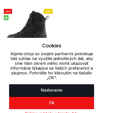
SALE
-42%
Cookies
Alpine-shop so svojimi partnermi potrebuje
Váš súhlas na využitie jednotlivých dát, aby
41
46
47
sme Vám okrem iného mohli ukazovať
informácie týkajúce sa Vašich preferencií a
Pánska zimná kožená
záujmov. Potvrdíte ho kliknutím na tlačidlo
„OK“.
obuv NIRE ALPINE PRO
94.05 €
163.30 €
Nastavenie
Ok