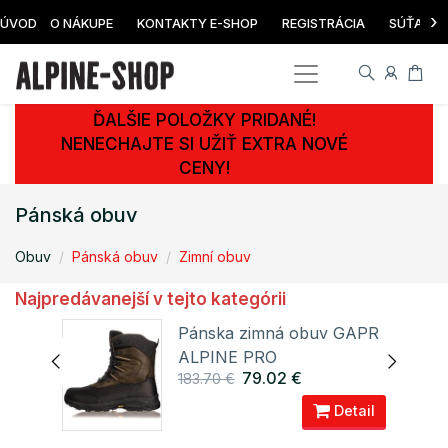
›
ÚVOD
O NÁKUPE
KONTAKTY E-SHOP
REGISTRÁCIA
SÚŤAŽ
ĎALŠIE POLOŽKY PRIDANÉ!
NENECHAJTE SI UŽIŤ EXTRA NOVÉ
CENY!
Pánská obuv
Obuv
Pánská obuv
Zimní obuv
Najpredávanejší v tejto kategórii
ULH
Pánska zimná obuv GAPR
ALPINE PRO
79.02 €
183.70 €
ail
Detail