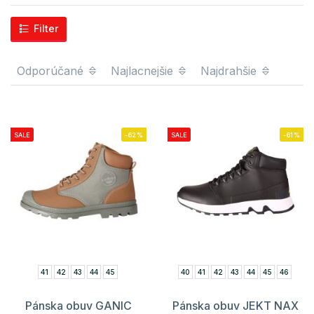
Filter
Odporúčané
Najlacnejšie
Najdrahšie
SALE
-62%
SALE
-61%
41
42
43
44
45
40
41
42
43
44
45
46
Pánska obuv GANIC
Pánska obuv JEKT NAX