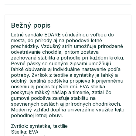
Bežný popis
Letné sandále EDARE sú ideálnou voľbou do
mesta, do prírody aj na pohodové letné
prechádzky. Vzdušný strih umožňuje prirodzené
odvetrávanie chodidla, pritom zostáva
zachovaná stabilita a pohodlie pri každom kroku.
Pevné pásky so suchými zipsami umožňujú
ľahké obúvanie aj individuálne nastavenie podľa
potreby. Zvršok z textílie a syntetiky je ľahký a
odolný, textilná podšívka prispieva k príjemnému
noseniu aj počas teplých dní. EVA stielka
poskytuje mäkký nášľap a tlmenie, zatiaľ čo
gumová podošva zaisťuje stabilitu na
spevnených cestách aj prírodných chodníkoch.
Moderný vzhľad dopĺňa univerzálne využitie tejto
pohodlnej letnej obuvi.
Zvršok: syntetika, textílie
Stielka: EVA