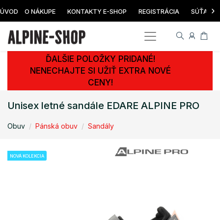
›
ÚVOD
O NÁKUPE
KONTAKTY E-SHOP
REGISTRÁCIA
SÚŤAŽ
ĎALŠIE POLOŽKY PRIDANÉ!
NENECHAJTE SI UŽIŤ EXTRA NOVÉ
CENY!
Unisex letné sandále EDARE ALPINE PRO
Obuv
Pánská obuv
Sandály
NOVÁ KOLEKCIA