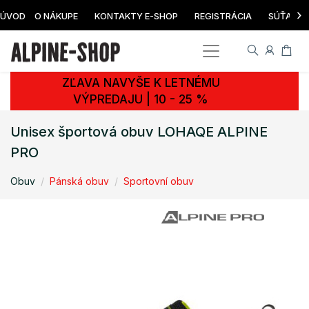
›
ÚVOD
O NÁKUPE
KONTAKTY E-SHOP
REGISTRÁCIA
SÚŤAŽ
ZĽAVA NAVYŠE K LETNÉMU
VÝPREDAJU | 10 - 25 %
Unisex športová obuv LOHAQE ALPINE
PRO
Obuv
Pánská obuv
Sportovní obuv