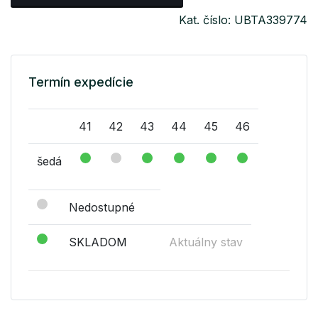
Kat. číslo: UBTA339774
Termín expedície
41
42
43
44
45
46
šedá
Nedostupné
SKLADOM
Aktuálny stav