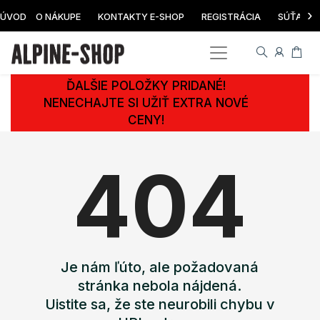
›
ÚVOD
O NÁKUPE
KONTAKTY E-SHOP
REGISTRÁCIA
SÚŤAŽ
ĎALŠIE POLOŽKY PRIDANÉ!
NENECHAJTE SI UŽIŤ EXTRA NOVÉ
CENY!
404
Je nám ľúto, ale požadovaná
stránka nebola nájdená.
Uistite sa, že ste neurobili chybu v