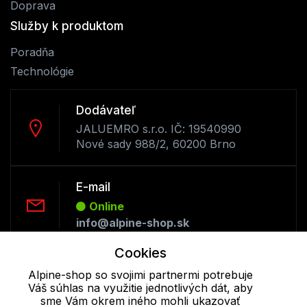
Doprava
Služby k produktom
Poradňa
Technológie
Dodávateľ
JALUEMRO s.r.o. IČ: 19540990
Nové sady 988/2, 60200 Brno
E-mail
Online
info@alpine-shop.sk
Cookies
Telefón:
Alpine-shop so svojimi partnermi potrebuje
Offline
Váš súhlas na využitie jednotlivých dát, aby
+421 277 270 053
sme Vám okrem iného mohli ukazovať