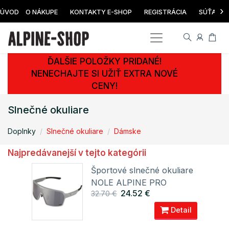
›
ÚVOD
O NÁKUPE
KONTAKTY E-SHOP
REGISTRÁCIA
SÚŤAŽ
ĎALŠIE POLOŽKY PRIDANÉ!
NENECHAJTE SI UŽIŤ EXTRA NOVÉ
CENY!
Slnečné okuliare
Doplnky
Slnečné okuliare
Dámske
Najpredávanejší v tejto kategórii
are
Športové slnečné okuliare
NOLE ALPINE PRO
24.52 €
32.70 €
ail
Detail