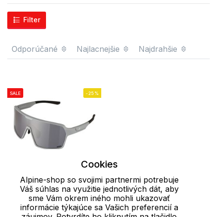
Filter
Odporúčané
Najlacnejšie
Najdrahšie
SALE
-25%
Cookies
Alpine-shop so svojimi partnermi potrebuje
Váš súhlas na využitie jednotlivých dát, aby
UNI
sme Vám okrem iného mohli ukazovať
informácie týkajúce sa Vašich preferencií a
Športové slnečné
záujmov. Potvrdíte ho kliknutím na tlačidlo