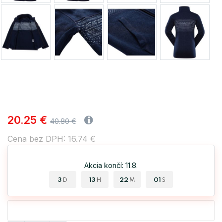
20.25 €
40.80 €
Cena bez DPH: 16.74 €
Akcia končí: 11.8.
3
13
22
00
D
H
M
S