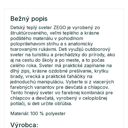
Bežný popis
Detský teplý sveter ZEGO je vyrobený zo
štruktúrovaného, veľmi teplého a krásne
podšitého materiálu v pohodlnom
polopriliehavom strihu a s anatomicky
tvarovanými rukávmi. Deti využijú outdoorový
sveter na turistiku a prechádzky do prírody, ako
aj na cestu do školy a po meste, a to počas
celého roka. Sveter má praktické zapínanie na
dlhý zips, krásne ozdobné prešívanie, krytku
brady, vrecká a praktické ťaháčiky na
jednoduchú manipuláciu. Vyberte si z viacerých
farebných variantov pre dievčatá a chlapcov.
Tento hrejivý sveter vo farebnej kombinácii pre
chlapcov a dievčatá, vyrobený v celoplošnej
potlači, si deti určite obľúbia.
Materiál: 100 % polyester
Výrobca: