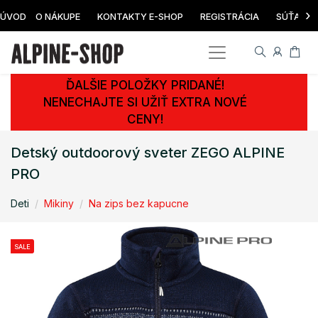
›
ÚVOD
O NÁKUPE
KONTAKTY E-SHOP
REGISTRÁCIA
SÚŤAŽ
ĎALŠIE POLOŽKY PRIDANÉ!
NENECHAJTE SI UŽIŤ EXTRA NOVÉ
CENY!
Detský outdoorový sveter ZEGO ALPINE
PRO
Deti
Mikiny
Na zips bez kapucne
SALE