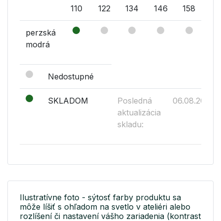
110
122
134
146
158
17
perzská
modrá
Nedostupné
SKLADOM
Posledná
06.08.2026
aktualizácia
skladu:
Ilustratívne foto - sýtosť farby produktu sa
môže líšiť s ohľadom na svetlo v ateliéri alebo
rozlíšení či nastavení vášho zariadenia (kontrast