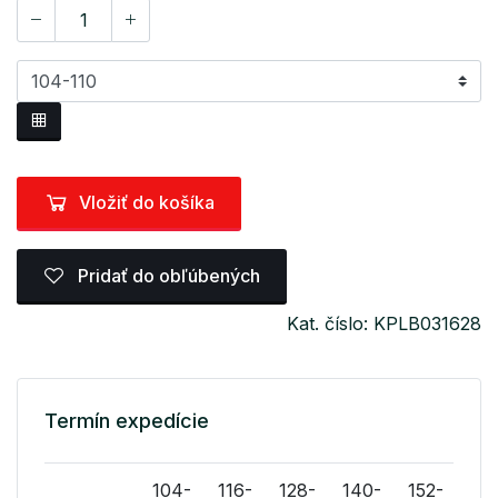
Vložiť do košíka
Pridať do obľúbených
Kat. číslo: KPLB031628
Termín expedície
104-
116-
128-
140-
152-
16