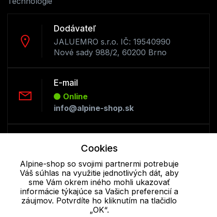
Technológie
Dodávateľ
JALUEMRO s.r.o. IČ: 19540990
Nové sady 988/2, 60200 Brno
E-mail
Online
info@alpine-shop.sk
Telefón:
Cookies
Offline
+421 277 270 053
Alpine-shop so svojimi partnermi potrebuje
Váš súhlas na využitie jednotlivých dát, aby
sme Vám okrem iného mohli ukazovať
informácie týkajúce sa Vašich preferencií a
Cookie - podrobné nastavenie
|
Ďalšie informácie
|
Spracovanie
záujmov. Potvrdíte ho kliknutím na tlačidlo
osobných údajov
„OK“.