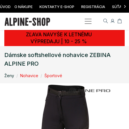
›
ÚVOD
O NÁKUPE
KONTAKTY E-SHOP
REGISTRÁCIA
SÚŤAŽ
ZĽAVA NAVYŠE K LETNÉMU
VÝPREDAJU | 10 - 25 %
Dámske softshellové nohavice ZEBINA
ALPINE PRO
Ženy
Nohavice
Športové