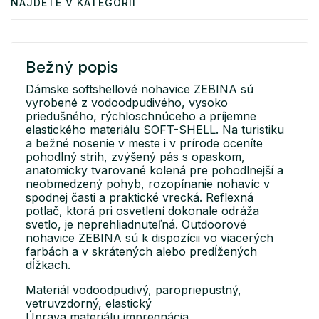
NÁJDETE V KATEGÓRII
Bežný popis
Dámske softshellové nohavice ZEBINA sú
vyrobené z vodoodpudivého, vysoko
priedušného, rýchloschnúceho a príjemne
elastického materiálu SOFT-SHELL. Na turistiku
a bežné nosenie v meste i v prírode oceníte
pohodlný strih, zvýšený pás s opaskom,
anatomicky tvarované kolená pre pohodlnejší a
neobmedzený pohyb, rozopínanie nohavíc v
spodnej časti a praktické vrecká. Reflexná
potlač, ktorá pri osvetlení dokonale odráža
svetlo, je neprehliadnuteľná. Outdoorové
nohavice ZEBINA sú k dispozícii vo viacerých
farbách a v skrátených alebo predĺžených
dĺžkach.
Materiál vodoodpudivý, paropriepustný,
vetruvzdorný, elastický
Úprava materiálu impregnácia