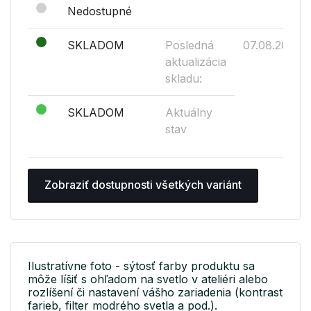
Nedostupné
SKLADOM
Posledná
07.08.2026
aktualizácia
skladu:
SKLADOM
Aktuálny
stav
Zobraziť dostupnosti všetkých variánt
Ilustratívne foto - sýtosť farby produktu sa
môže líšiť s ohľadom na svetlo v ateliéri alebo
rozlíšení či nastavení vášho zariadenia (kontrast
farieb, filter modrého svetla a pod.).