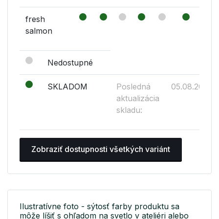
fresh
salmon
Nedostupné
SKLADOM
Posledná
05.08.2026
aktualizácia
skladu:
Zobraziť dostupnosti všetkých variánt
Ilustratívne foto - sýtosť farby produktu sa
môže líšiť s ohľadom na svetlo v ateliéri alebo