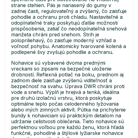
strane stehien. Pás je nariasený do gumy v
zadnej časti, regulovateľný a zvýšený, čo zaisťuje
pohodlie a ochranu proti chladu. Nastaviteľné a
odopínateľné traky poskytujú ďalšie možnosti
prispôsobenia, zatiaľ čo neodopínateľná snehová
manžeta chráni pred snehom. Strih je
polopriliehavý, čo zaisťuje moderný vzhľad a
voľnosť pohybu. Anatomicky tvarované kolená a
podlepené švy zvyšujú pohodlie a ochranu.
Nohavice sú vybavené dvoma prednými
vreckami so zipsami na bezpečné uloženie
drobností. Reflexná potlač na boku, prednom aj
zadnom diele zaisťuje zvýšenú viditeľnosť a
bezpečnosť na svahu. Úprava DWR chráni proti
vode a snehu. Výplň je hrejivá a tenká, ideálna
pre druhú izolačnú vrstvu, ktorá poskytuje
optimálne teplo počas celodenného lyžovania
alebo iných zimných aktivít. Pútka na prichytenie
bundy k nohaviciam sú praktickým detailom na
udržanie celistvosti oblečenia. Tieto nohavice sú
perfektnou voľbou pre každú ženu, ktorá hľadá
funkčné, pohodlné a štýlové lyžiarske nohavice