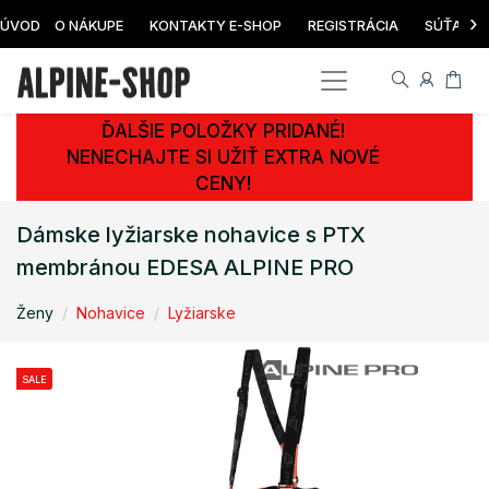
›
ÚVOD
O NÁKUPE
KONTAKTY E-SHOP
REGISTRÁCIA
SÚŤAŽ
ĎALŠIE POLOŽKY PRIDANÉ!
NENECHAJTE SI UŽIŤ EXTRA NOVÉ
CENY!
Dámske lyžiarske nohavice s PTX
membránou EDESA ALPINE PRO
Ženy
Nohavice
Lyžiarske
SALE