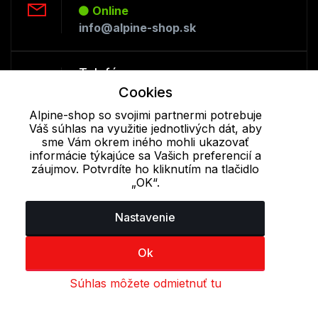
Online
info@alpine-shop.sk
Telefón:
Cookies
Offline
+421 277 270 053
Alpine-shop so svojimi partnermi potrebuje
Váš súhlas na využitie jednotlivých dát, aby
sme Vám okrem iného mohli ukazovať
Cookie - podrobné nastavenie
|
Ďalšie informácie
|
Spracovanie
informácie týkajúce sa Vašich preferencií a
záujmov. Potvrdíte ho kliknutím na tlačidlo
osobných údajov
„OK“.
Nastavenie
Ok
Súhlas môžete odmietnuť tu