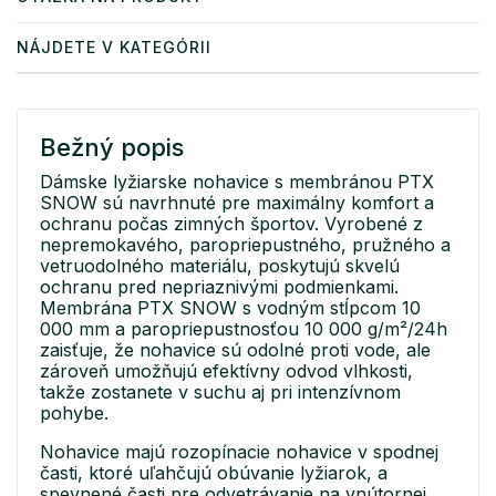
NÁJDETE V KATEGÓRII
Bežný popis
Dámske lyžiarske nohavice s membránou PTX
SNOW sú navrhnuté pre maximálny komfort a
ochranu počas zimných športov. Vyrobené z
nepremokavého, paropriepustného, pružného a
vetruodolného materiálu, poskytujú skvelú
ochranu pred nepriaznivými podmienkami.
Membrána PTX SNOW s vodným stĺpcom 10
000 mm a paropriepustnosťou 10 000 g/m²/24h
zaisťuje, že nohavice sú odolné proti vode, ale
zároveň umožňujú efektívny odvod vlhkosti,
takže zostanete v suchu aj pri intenzívnom
pohybe.
Nohavice majú rozopínacie nohavice v spodnej
časti, ktoré uľahčujú obúvanie lyžiarok, a
spevnené časti pre odvetrávanie na vnútornej