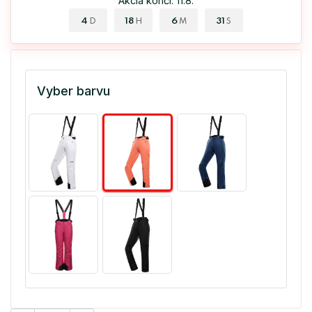
Akcia končí: 11.8.
4
18
6
30
D
H
M
S
Vyber barvu