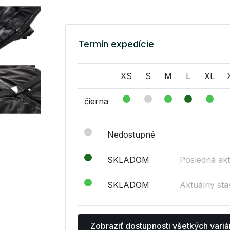
Termín expedície
XS
S
M
L
XL
čierna
Nedostupné
SKLADOM
Posledná akt
SKLADOM
Aktuálny sta
Zobraziť dostupnosti všetkých variá