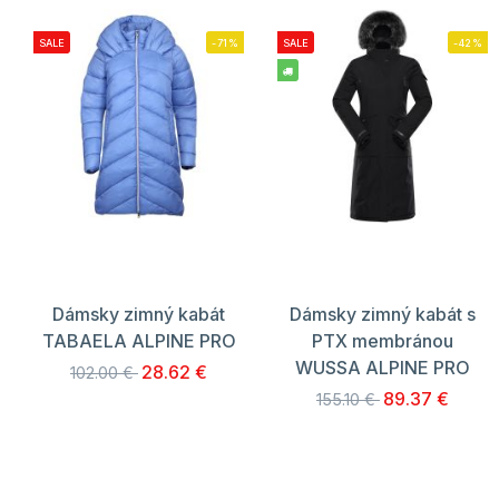
SALE
-71%
SALE
-42%
Dámsky zimný kabát
Dámsky zimný kabát s
TABAELA ALPINE PRO
PTX membránou
WUSSA ALPINE PRO
28.62 €
102.00 €
89.37 €
155.10 €