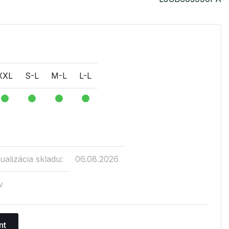
XXL
S-L
M-L
L-L
ualizácia skladu:
06.08.2026
v
nt