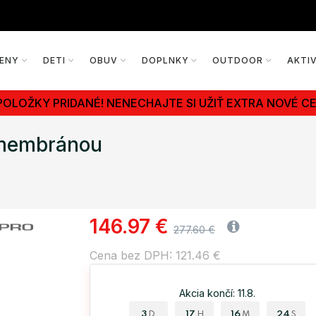
ENY
DETI
OBUV
DOPLNKY
OUTDOOR
AKTI
POLOŽKY PRIDANÉ! NENECHAJTE SI UŽIŤ EXTRA NOVÉ CE
 membránou
146.97 €
277.60 €
Cena bez DPH: 121.46 €
Akcia končí: 11.8.
3
17
16
23
D
H
M
S