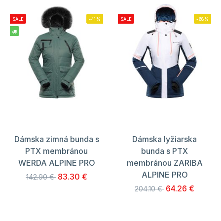
SALE
-41%
SALE
-68%
Dámska zimná bunda s
Dámska lyžiarska
PTX membránou
bunda s PTX
WERDA ALPINE PRO
membránou ZARIBA
ALPINE PRO
83.30 €
142.90 €
64.26 €
204.10 €