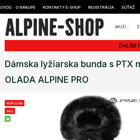
ÚVOD
O NÁKUPE
KONTAKTY E-SHOP
REGISTRÁCIA
SÚŤAŽ
MUŽI
Ž
ĎALŠIE 
Dámska lyžiarska bunda s PTX
OLADA ALPINE PRO
NOVÁ ZĽAVA
SALE