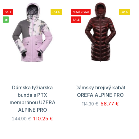
SALE
-54%
NOVÁ ZĽAVA
-48%
SALE
Dámska lyžiarska
Dámsky hrejivý kabát
bunda s PTX
OREFA ALPINE PRO
membránou UZERA
58.77 €
114.30 €
ALPINE PRO
110.25 €
244.90 €