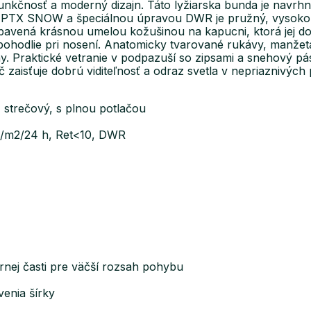
kčnosť a moderný dizajn. Táto lyžiarska bunda je navrhnu
 PTX SNOW a špeciálnou úpravou DWR je pružný, vysoko 
avená krásnou umelou kožušinou na kapucni, ktorá jej dod
 pohodlie pri nosení. Anatomicky tvarované rukávy, manžeta
. Praktické vetranie v podpazuší so zipsami a snehový pá
zaisťuje dobrú viditeľnosť a odraz svetla v nepriaznivých p
 strečový, s plnou potlačou
g/m2/24 h, Ret<10, DWR
rnej časti pre väčší rozsah pohybu
enia šírky