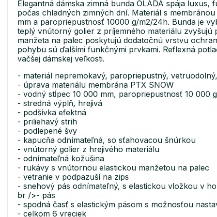
Elegantná dámska zimná bunda OLADA spája luxus, fun
počas chladných zimných dní. Materiál s membránou
mm a paropriepustnosť 10000 g/m2/24h. Bunda je vyb
teplý vnútorný golier z príjemného materiálu zvyšujú
manžeta na palec poskytujú dodatočnú vrstvu ochrany
pohybu sú ďalšími funkčnými prvkami. Reflexná potlač 
väčšej dámskej veľkosti.
- materiál nepremokavý, paropriepustný, vetruodolný,
- úprava materiálu membrána PTX SNOW
- vodný stĺpec 10 000 mm, paropriepustnosť 10 000 
- stredná výplň, hrejivá
- podšívka efektná
- priliehavý strih
- podlepené švy
- kapucňa odnímateľná, so sťahovacou šnúrkou
- vnútorný golier z hrejivého materiálu
- odnímateľná kožušina
- rukávy s vnútornou elastickou manžetou na palec
- vetranie v podpazuší na zips
- snehový pás odnímateľný, s elastickou vložkou v ho
br />- pás
- spodná časť s elastickým pásom s možnosťou nastav
- celkom 6 vreciek