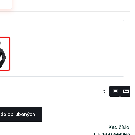
 do obľúbených
Kat. číslo:
LJCB603990PA