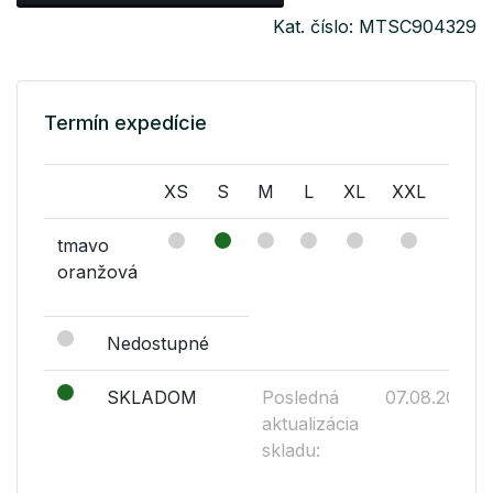
Kat. číslo: MTSC904329
Termín expedície
XS
S
M
L
XL
XXL
XXX
tmavo
oranžová
Nedostupné
SKLADOM
Posledná
07.08.2026
aktualizácia
skladu: