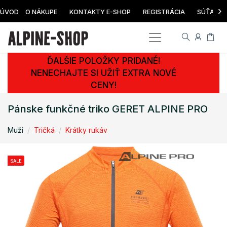
›
ÚVOD
O NÁKUPE
KONTAKTY E-SHOP
REGISTRÁCIA
SÚŤAŽ
ĎALŠIE POLOŽKY PRIDANÉ!
NENECHAJTE SI UŽIŤ EXTRA NOVÉ
CENY!
Pánske funkčné triko GERET ALPINE PRO
Muži
Tričká
Krátky rukáv
SALE