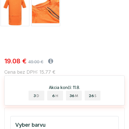
19.08 €
49.00 €
Cena bez DPH: 15.77 €
Akcia končí: 11.8.
3
6
36
26
D
H
M
S
Vyber barvu