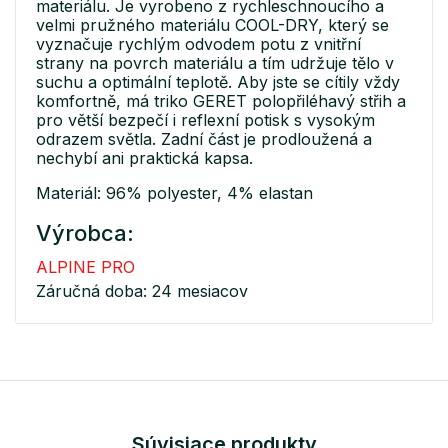
materiálu. Je vyrobeno z rychleschnoucího a
velmi pružného materiálu COOL-DRY, který se
vyznačuje rychlým odvodem potu z vnitřní
strany na povrch materiálu a tím udržuje tělo v
suchu a optimální teplotě. Aby jste se cítily vždy
komfortně, má triko GERET polopřiléhavý střih a
pro větší bezpečí i reflexní potisk s vysokým
odrazem světla. Zadní část je prodloužená a
nechybí ani praktická kapsa.
Materiál: 96% polyester, 4% elastan
Výrobca:
ALPINE PRO
Záručná doba: 24 mesiacov
Súvisiace produkty