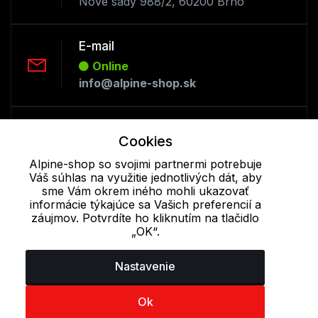
Nové sady 988/2, 60200 Brno
E-mail
Online
info@alpine-shop.sk
Telefón:
Cookies
Offline
+421 277 270 053
Alpine-shop so svojimi partnermi potrebuje
Váš súhlas na využitie jednotlivých dát, aby
sme Vám okrem iného mohli ukazovať
informácie týkajúce sa Vašich preferencií a
Cookie - podrobné nastavenie
|
Ďalšie informácie
|
Spracovanie
záujmov. Potvrdíte ho kliknutím na tlačidlo
osobných údajov
„OK“.
Nastavenie
Ok