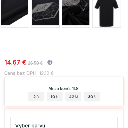
14.67 €
26.50 €
Cena bez DPH: 12.12 €
Akcia končí: 11.8.
2
10
42
30
D
H
M
S
Vyber barvu