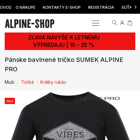
›
ÚVOD
O NÁKUPE
KONTAKTY E-SHOP
REGISTRÁCIA
SÚŤAŽ
ZĽAVA NAVYŠE K LETNÉMU
VÝPREDAJU | 10 - 25 %
Pánske bavlnené tričko SUMEK ALPINE
PRO
Muži
Tričká
Krátky rukáv
SALE