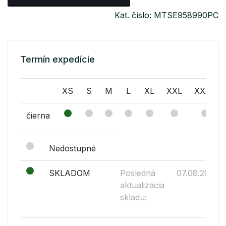
Kat. číslo: MTSE958990PC
Termín expedície
XS
S
M
L
XL
XXL
XXXL
čierna
Nedostupné
SKLADOM
Posledná
07.08.2026
aktualizácia
skladu: