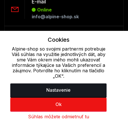
E-mail
Online
info@alpine-shop.sk
Telefón:
Cookies
Offline
+421 277 270 053
Alpine-shop so svojimi partnermi potrebuje
Váš súhlas na využitie jednotlivých dát, aby
sme Vám okrem iného mohli ukazovať
informácie týkajúce sa Vašich preferencií a
Cookie - podrobné nastavenie
|
Ďalšie informácie
|
Spracovanie
záujmov. Potvrdíte ho kliknutím na tlačidlo
osobných údajov
„OK“.
Nastavenie
Ok
Súhlas môžete odmietnuť tu