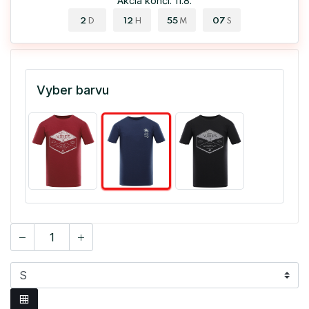
Akcia končí: 11.8.
2
12
55
07
D
H
M
S
Vyber barvu