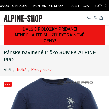
›
ÚVOD
O NÁKUPE
KONTAKTY E-SHOP
REGISTRÁCIA
SÚŤAŽ
ĎALŠIE POLOŽKY PRIDANÉ!
NENECHAJTE SI UŽIŤ EXTRA NOVÉ
CENY!
Pánske bavlnené tričko SUMEK ALPINE
PRO
Muži
Tričká
Krátky rukáv
SALE