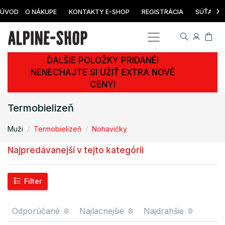
›
ÚVOD
O NÁKUPE
KONTAKTY E-SHOP
REGISTRÁCIA
SÚŤAŽ
ĎALŠIE POLOŽKY PRIDANÉ!
NENECHAJTE SI UŽIŤ EXTRA NOVÉ
CENY!
Termobielizeň
Muži
Termobielizeň
Nohavičky
Najpredávanejší v tejto kategórii
Filter
Odporúčané
Najlacnejšie
Najdrahšie