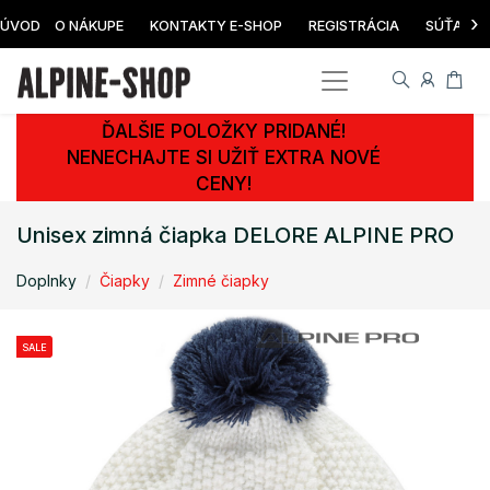
›
ÚVOD
O NÁKUPE
KONTAKTY E-SHOP
REGISTRÁCIA
SÚŤAŽ
ĎALŠIE POLOŽKY PRIDANÉ!
NENECHAJTE SI UŽIŤ EXTRA NOVÉ
CENY!
Unisex zimná čiapka DELORE ALPINE PRO
Doplnky
Čiapky
Zimné čiapky
SALE