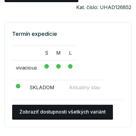
Kat. číslo: UHAD126852
Termín expedície
S
M
L
vivacious
SKLADOM
Aktuálny stav
Zobraziť dostupnosti všetkých variánt