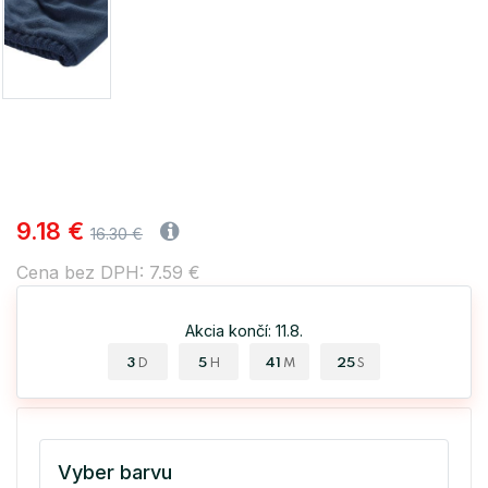
9.18 €
16.30 €
Cena bez DPH: 7.59 €
Akcia končí: 11.8.
3
5
41
24
D
H
M
S
Vyber barvu