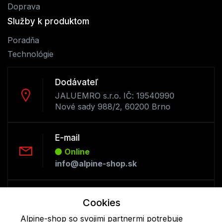
Doprava
Služby k produktom
Poradňa
Technológie
Dodávateľ
JALUEMRO s.r.o. IČ: 19540990
Nové sady 988/2, 60200 Brno
E-mail
Online
info@alpine-shop.sk
Telefón:
Cookies
Offline
Alpine-shop so svojimi partnermi potrebuje
+421 277 270 053