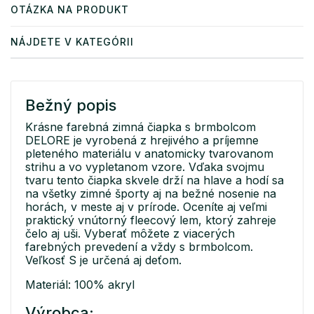
OTÁZKA NA PRODUKT
NÁJDETE V KATEGÓRII
Bežný popis
Krásne farebná zimná čiapka s brmbolcom
DELORE je vyrobená z hrejivého a príjemne
pleteného materiálu v anatomicky tvarovanom
strihu a vo vypletanom vzore. Vďaka svojmu
tvaru tento čiapka skvele drží na hlave a hodí sa
na všetky zimné športy aj na bežné nosenie na
horách, v meste aj v prírode. Oceníte aj veľmi
praktický vnútorný fleecový lem, ktorý zahreje
čelo aj uši. Vyberať môžete z viacerých
farebných prevedení a vždy s brmbolcom.
Veľkosť S je určená aj deťom.
Materiál: 100% akryl
Výrobca: