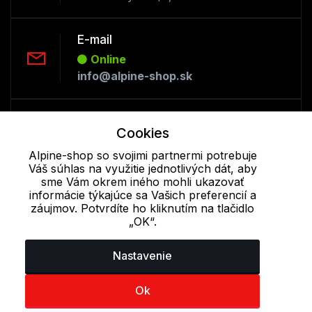
E-mail
Online
info@alpine-shop.sk
Telefón:
Cookies
Offline
+421 277 270 053
Alpine-shop so svojimi partnermi potrebuje
Váš súhlas na využitie jednotlivých dát, aby
sme Vám okrem iného mohli ukazovať
informácie týkajúce sa Vašich preferencií a
Cookie - podrobné nastavenie
|
Ďalšie informácie
|
Spracovanie
záujmov. Potvrdíte ho kliknutím na tlačidlo
osobných údajov
„OK“.
Nastavenie
Ok