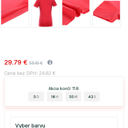
29.79 €
55.10 €
Cena bez DPH: 24.62 €
Akcia končí: 11.8.
5
18
55
42
D
H
M
S
Vyber barvu