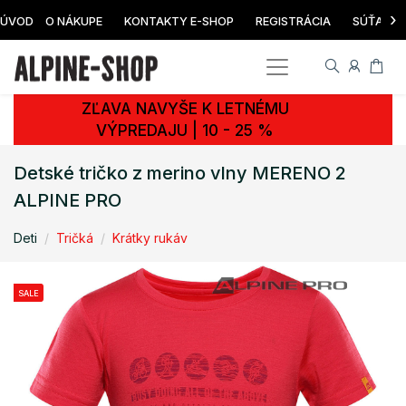
›
ÚVOD
O NÁKUPE
KONTAKTY E-SHOP
REGISTRÁCIA
SÚŤAŽ
ZĽAVA NAVYŠE K LETNÉMU
VÝPREDAJU | 10 - 25 %
Detské tričko z merino vlny MERENO 2
ALPINE PRO
Deti
Tričká
Krátky rukáv
SALE