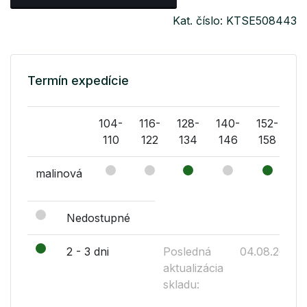
Kat. číslo: KTSE508443
Termín expedície
104-
116-
128-
140-
152-
16
110
122
134
146
158
1
malinová
Nedostupné
2 - 3 dni
Posledná
04.08.2026
aktualizácia
skladu: