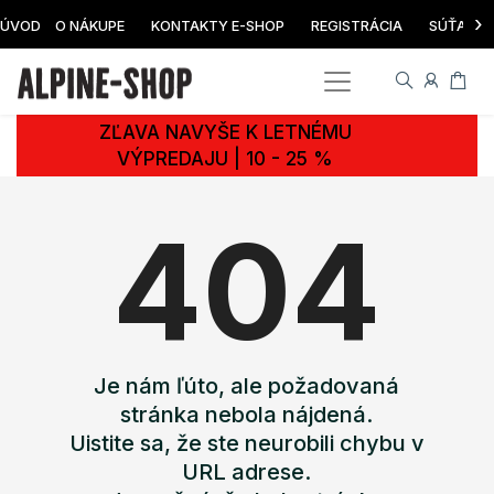
›
ÚVOD
O NÁKUPE
KONTAKTY E-SHOP
REGISTRÁCIA
SÚŤAŽ
ZĽAVA NAVYŠE K LETNÉMU
VÝPREDAJU | 10 - 25 %
404
Je nám ľúto, ale požadovaná
stránka nebola nájdená.
Uistite sa, že ste neurobili chybu v
URL adrese.