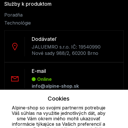
Služby k produktom
Poradňa
Technológie
Dodávateľ
JALUEMRO s.r.o. IČ: 19540990
Nové sady 988/2, 60200 Brno
E-mail
Online
info@alpine-shop.sk
Cookies
Telefón:
Alpine-shop so svojimi partnermi potrebuje
Offline
Váš súhlas na využitie jednotlivých dát, aby
+421 277 270 053
sme Vám okrem iného mohli ukazovať
informácie týkajúce sa Vašich preferencií a