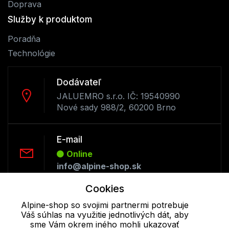
Doprava
Služby k produktom
Poradňa
Technológie
Dodávateľ
JALUEMRO s.r.o. IČ: 19540990
Nové sady 988/2, 60200 Brno
E-mail
Online
info@alpine-shop.sk
Cookies
Telefón:
Alpine-shop so svojimi partnermi potrebuje
Offline
Váš súhlas na využitie jednotlivých dát, aby
+421 277 270 053
sme Vám okrem iného mohli ukazovať