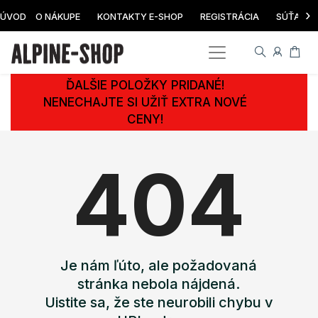
›
ÚVOD
O NÁKUPE
KONTAKTY E-SHOP
REGISTRÁCIA
SÚŤAŽ
ĎALŠIE POLOŽKY PRIDANÉ!
NENECHAJTE SI UŽIŤ EXTRA NOVÉ
CENY!
404
Je nám ľúto, ale požadovaná
stránka nebola nájdená.
Uistite sa, že ste neurobili chybu v