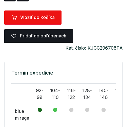
Vložiť do košíka
Pridať do obľúbených
Kat. číslo: KJCC296708PA
Termín expedície
92-
104-
116-
128-
140-
152-
98
110
122
134
146
158
blue
mirage