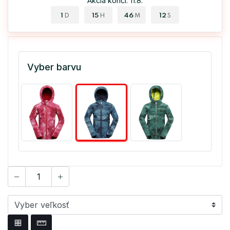
Akcia končí: 11.8.
1
15
46
11
D
H
M
S
Vyber barvu