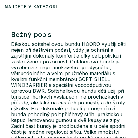
NÁJDETE V KATEGÓRII
Bežný popis
Dětskou softshellovou bundu HOORO využijí děti
nejen při deštivém počasí, vždy je ochrání a
zajistí jim dokonalý komfort a díky celopotisku i
zaslouženou pozornost. Outdoorová bunda je
vyrobena z nepromokavého, prodyšného,
větruodolného a velmi pružného materiálu s
kvalitní funkční membránou SOFT-SHELL
WINDBARRIER a speciální vodoodpudivou
úpravou DWR. Softshellovou bundu děti užijí při
turistice, horkých výšlapech, na procházkách v
přírodě, ale také na cestách po městě a do školy
i školky. Pro dokonalé pohodlí při nošení má
bunda pohodlný polopřiléhavý střih, praktickou
kapuci lemovanou gumou a dvě kapsy se zipy.
Zadní část bundy je prodloužená a u celé spodní
části je možné regulovat šířku. Velké množství
reflexních a bezpečnostních prvků ocení rodiče i