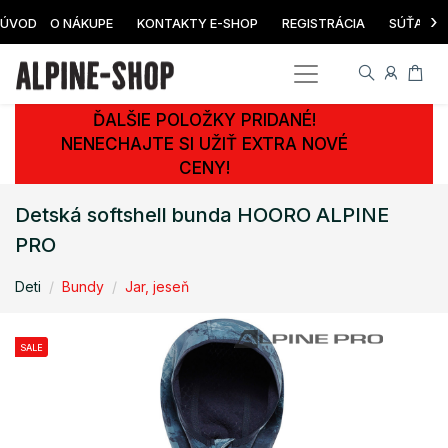
›
ÚVOD
O NÁKUPE
KONTAKTY E-SHOP
REGISTRÁCIA
SÚŤAŽ
ĎALŠIE POLOŽKY PRIDANÉ!
NENECHAJTE SI UŽIŤ EXTRA NOVÉ
CENY!
Detská softshell bunda HOORO ALPINE
PRO
Deti
Bundy
Jar, jeseň
SALE