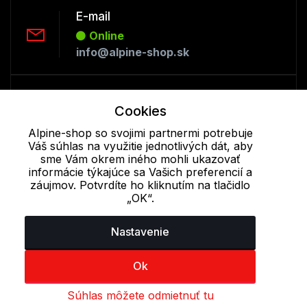
E-mail
Online
info@alpine-shop.sk
Telefón:
Cookies
Online
+421 277 270 053
Alpine-shop so svojimi partnermi potrebuje
Váš súhlas na využitie jednotlivých dát, aby
sme Vám okrem iného mohli ukazovať
informácie týkajúce sa Vašich preferencií a
Cookie - podrobné nastavenie
|
Ďalšie informácie
|
Spracovanie
záujmov. Potvrdíte ho kliknutím na tlačidlo
osobných údajov
„OK“.
Nastavenie
Ok
Súhlas môžete odmietnuť tu