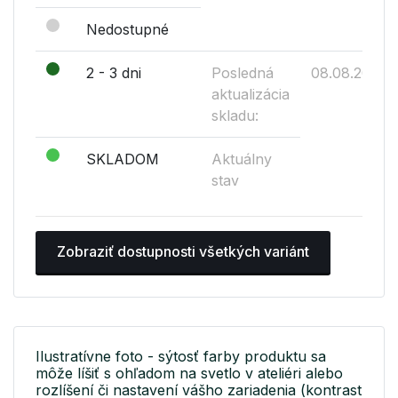
Nedostupné
2 - 3 dni
Posledná
08.08.2026
aktualizácia
skladu:
SKLADOM
Aktuálny
stav
Zobraziť dostupnosti všetkých variánt
Ilustratívne foto - sýtosť farby produktu sa
môže líšiť s ohľadom na svetlo v ateliéri alebo
rozlíšení či nastavení vášho zariadenia (kontrast