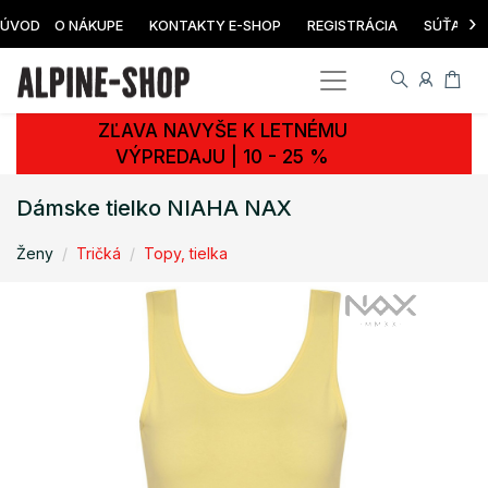
›
ÚVOD
O NÁKUPE
KONTAKTY E-SHOP
REGISTRÁCIA
SÚŤAŽ
ZĽAVA NAVYŠE K LETNÉMU
VÝPREDAJU | 10 - 25 %
Dámske tielko NIAHA NAX
Ženy
Tričká
Topy, tielka