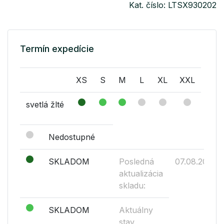
Kat. číslo: LTSX930202
Termín expedície
XS
S
M
L
XL
XXL
svetlá žlté
Nedostupné
SKLADOM
Posledná
07.08.2026
aktualizácia
skladu:
SKLADOM
Aktuálny
stav