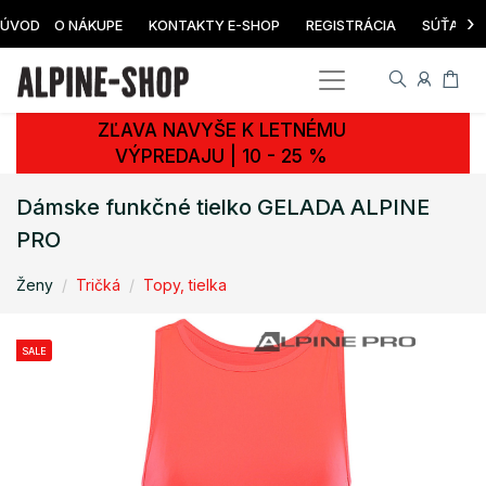
›
ÚVOD
O NÁKUPE
KONTAKTY E-SHOP
REGISTRÁCIA
SÚŤAŽ
ZĽAVA NAVYŠE K LETNÉMU
VÝPREDAJU | 10 - 25 %
Dámske funkčné tielko GELADA ALPINE
PRO
Ženy
Tričká
Topy, tielka
SALE