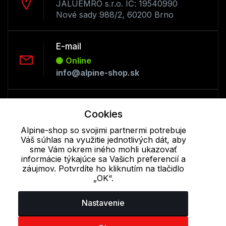
JALUEMRO s.r.o. IČ: 19540990
Nové sady 988/2, 60200 Brno
E-mail
Online
info@alpine-shop.sk
Telefón:
Cookies
Offline
+421 277 270 053
Alpine-shop so svojimi partnermi potrebuje
Váš súhlas na využitie jednotlivých dát, aby
sme Vám okrem iného mohli ukazovať
informácie týkajúce sa Vašich preferencií a
Cookie - podrobné nastavenie
|
Ďalšie informácie
|
Spracovanie
záujmov. Potvrdíte ho kliknutím na tlačidlo
osobných údajov
„OK“.
Nastavenie