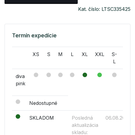
Kat. číslo: LTSC335425
Termín expedície
XS
S
M
L
XL
XXL
S-
M-
L
L
diva
pink
Nedostupné
SKLADOM
Posledná
06.08.2026
aktualizácia
skladu: