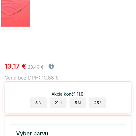
13.17 €
20.40 €
Cena bez DPH: 10.88 €
Akcia končí: 11.8.
3
21
5
24
D
H
M
S
Vyber barvu