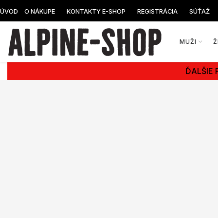
ÚVOD
O NÁKUPE
KONTAKTY E-SHOP
REGISTRÁCIA
SÚŤAŽ
MUŽI
Ž
ĎALŠIE 