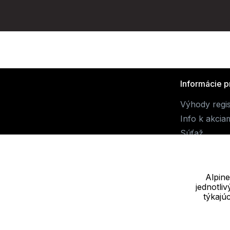
Informácie p
Výhody regis
Info k akcia
Súťaž
Alpine
jednotli
Dodávateľ
týkajú
JALUEMRO s.r.o. IČ: 19540990
Nové sady 988/2, 60200 Brno