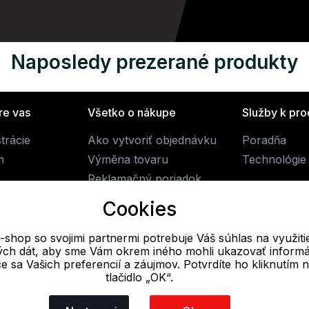
Naposledy prezerané produkty
re vas
Všetko o nákupe
Služby k pr
trácie
Ako vytvoriť objednávku
Poradňa
m
Výměna tovaru
Technológie
Reklamačný poriadok
Obchodné podmienky
Cookies
Doprava
-shop so svojimi partnermi potrebuje Váš súhlas na využiti
vých dát, aby sme Vám okrem iného mohli ukazovať informá
E-mail
ce sa Vašich preferencií a záujmov. Potvrdíte ho kliknutím 
tlačidlo „OK“.
Online
info@alpine-shop.sk