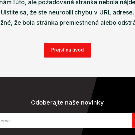
nám ľúto, ale požadovaná stránka nebola nájd
Uistite sa, že ste neurobili chybu v URL adrese.
žné, že bola stránka premiestnená alebo odstr
Prejsť na úvod
Odoberajte naše novinky