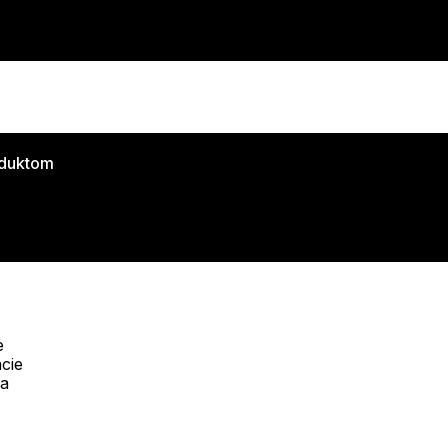
oduktom
e
cie
Telefón:
na
Offline
+421 277 270 053