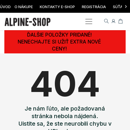
›
ÚVOD
O NÁKUPE
KONTAKTY E-SHOP
REGISTRÁCIA
SÚŤAŽ
ĎALŠIE POLOŽKY PRIDANÉ!
NENECHAJTE SI UŽIŤ EXTRA NOVÉ
CENY!
404
Je nám ľúto, ale požadovaná
stránka nebola nájdená.
Uistite sa, že ste neurobili chybu v