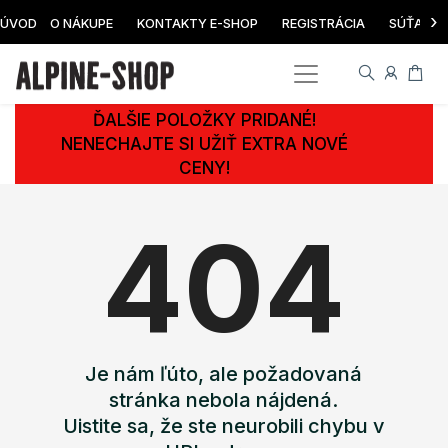
›
ÚVOD
O NÁKUPE
KONTAKTY E-SHOP
REGISTRÁCIA
SÚŤAŽ
ĎALŠIE POLOŽKY PRIDANÉ!
NENECHAJTE SI UŽIŤ EXTRA NOVÉ
CENY!
404
Je nám ľúto, ale požadovaná
stránka nebola nájdená.
Uistite sa, že ste neurobili chybu v