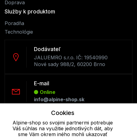
Doprava
Služby k produktom
Poradňa
Technológie
Dodávateľ
JALUEMRO s.r.o. IČ: 19540990
Nové sady 988/2, 60200 Brno
E-mail
Online
info@alpine-shop.sk
Cookies
Telefón:
Alpine-shop so svojimi partnermi potrebuje
Offline
Váš súhlas na využitie jednotlivých dát, aby
+421 277 270 053
sme Vám okrem iného mohli ukazovať