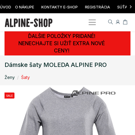
›
ÚVOD
O NÁKUPE
KONTAKTY E-SHOP
REGISTRÁCIA
SÚŤAŽ
ĎALŠIE POLOŽKY PRIDANÉ!
NENECHAJTE SI UŽIŤ EXTRA NOVÉ
CENY!
Dámske šaty MOLEDA ALPINE PRO
Ženy
Šaty
SALE