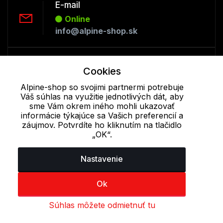
E-mail
Online
info@alpine-shop.sk
Telefón:
Cookies
Offline
+421 277 270 053
Alpine-shop so svojimi partnermi potrebuje
Váš súhlas na využitie jednotlivých dát, aby
sme Vám okrem iného mohli ukazovať
informácie týkajúce sa Vašich preferencií a
Cookie - podrobné nastavenie
|
Ďalšie informácie
|
Spracovanie
záujmov. Potvrdíte ho kliknutím na tlačidlo
osobných údajov
„OK“.
Nastavenie
Ok
Súhlas môžete odmietnuť tu