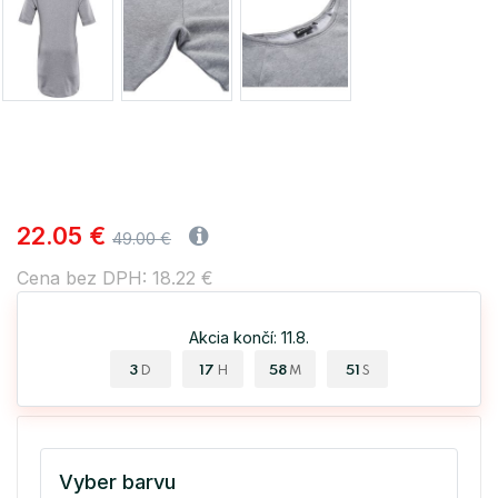
22.05 €
49.00 €
Cena bez DPH: 18.22 €
Akcia končí: 11.8.
3
17
58
50
D
H
M
S
Vyber barvu