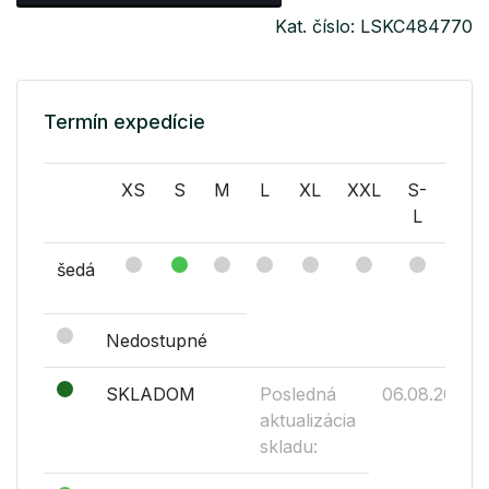
Kat. číslo: LSKC484770
Termín expedície
XS
S
M
L
XL
XXL
S-
M-
L
L
šedá
Nedostupné
SKLADOM
Posledná
06.08.2026
aktualizácia
skladu: