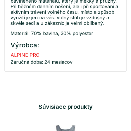
bavlněného materiálu, který je měkký a pružný.
Při běžném denním nošení, ale i při sportování a
aktivním trávení volného času, místo a způsob
využití je jen na vás. Volný střih je vzdušný a
skvěle sedí a u zákaznic je velmi oblíbený.
Materiál: 70% bavlna, 30% polyester
Výrobca:
ALPINE PRO
Záručná doba: 24 mesiacov
Súvisiace produkty