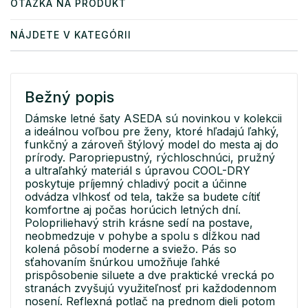
OTÁZKA NA PRODUKT
NÁJDETE V KATEGÓRII
Bežný popis
Dámske letné šaty ASEDA sú novinkou v kolekcii
a ideálnou voľbou pre ženy, ktoré hľadajú ľahký,
funkčný a zároveň štýlový model do mesta aj do
prírody. Paropriepustný, rýchloschnúci, pružný
a ultraľahký materiál s úpravou COOL-DRY
poskytuje príjemný chladivý pocit a účinne
odvádza vlhkosť od tela, takže sa budete cítiť
komfortne aj počas horúcich letných dní.
Polopriliehavý strih krásne sedí na postave,
neobmedzuje v pohybe a spolu s dĺžkou nad
kolená pôsobí moderne a sviežo. Pás so
sťahovaním šnúrkou umožňuje ľahké
prispôsobenie siluete a dve praktické vrecká po
stranách zvyšujú využiteľnosť pri každodennom
nosení. Reflexná potlač na prednom dieli potom