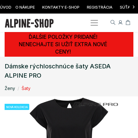
›
ÚVOD
O NÁKUPE
KONTAKTY E-SHOP
REGISTRÁCIA
SÚŤAŽ
ĎALŠIE POLOŽKY PRIDANÉ!
NENECHAJTE SI UŽIŤ EXTRA NOVÉ
CENY!
Dámske rýchloschnúce šaty ASEDA
ALPINE PRO
Ženy
Šaty
NOVÁ KOLEKCIA