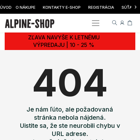
›
ÚVOD
O NÁKUPE
KONTAKTY E-SHOP
REGISTRÁCIA
SÚŤAŽ
ZĽAVA NAVYŠE K LETNÉMU
VÝPREDAJU | 10 - 25 %
404
Je nám ľúto, ale požadovaná
stránka nebola nájdená.
Uistite sa, že ste neurobili chybu v
URL adrese.