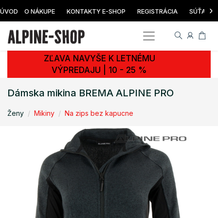
›
ÚVOD
O NÁKUPE
KONTAKTY E-SHOP
REGISTRÁCIA
SÚŤAŽ
ZĽAVA NAVYŠE K LETNÉMU
VÝPREDAJU | 10 - 25 %
Dámska mikina BREMA ALPINE PRO
Ženy
Mikiny
Na zips bez kapucne