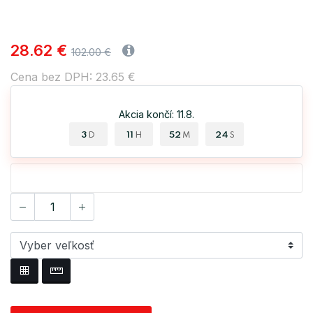
28.62 €
102.00 €
Cena bez DPH: 23.65 €
Akcia končí: 11.8.
3
11
52
24
D
H
M
S