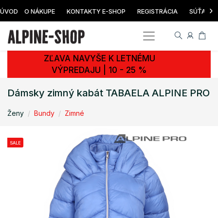
›
ÚVOD
O NÁKUPE
KONTAKTY E-SHOP
REGISTRÁCIA
SÚŤAŽ
ZĽAVA NAVYŠE K LETNÉMU
VÝPREDAJU | 10 - 25 %
Dámsky zimný kabát TABAELA ALPINE PRO
Ženy
Bundy
Zimné
SALE