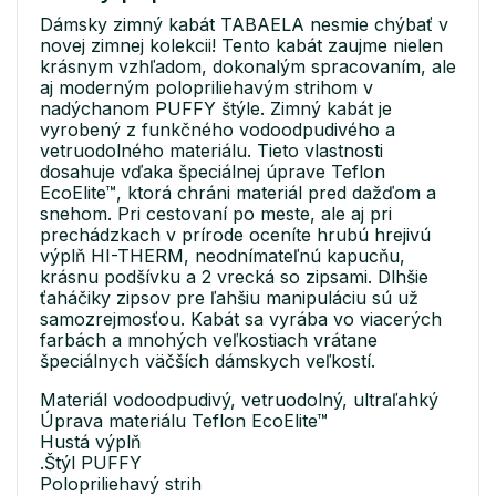
Dámsky zimný kabát TABAELA nesmie chýbať v
novej zimnej kolekcii! Tento kabát zaujme nielen
krásnym vzhľadom, dokonalým spracovaním, ale
aj moderným polopriliehavým strihom v
nadýchanom PUFFY štýle. Zimný kabát je
vyrobený z funkčného vodoodpudivého a
vetruodolného materiálu. Tieto vlastnosti
dosahuje vďaka špeciálnej úprave Teflon
EcoElite™, ktorá chráni materiál pred dažďom a
snehom. Pri cestovaní po meste, ale aj pri
prechádzkach v prírode oceníte hrubú hrejivú
výplň HI-THERM, neodnímateľnú kapucňu,
krásnu podšívku a 2 vrecká so zipsami. Dlhšie
ťaháčiky zipsov pre ľahšiu manipuláciu sú už
samozrejmosťou. Kabát sa vyrába vo viacerých
farbách a mnohých veľkostiach vrátane
špeciálnych väčších dámskych veľkostí.
Materiál vodoodpudivý, vetruodolný, ultraľahký
Úprava materiálu Teflon EcoElite™
Hustá výplň
.Štýl PUFFY
Polopriliehavý strih