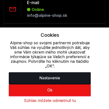
E-mail
Online
info@alpine-shop.sk
Telefón:
Cookies
Offline
+421 277 270 053
Alpine-shop so svojimi partnermi potrebuje
Váš súhlas na využitie jednotlivých dát, aby
sme Vám okrem iného mohli ukazovať
informácie týkajúce sa Vašich preferencií a
Cookie - podrobné nastavenie
|
Ďalšie informácie
|
Spracovanie
záujmov. Potvrdíte ho kliknutím na tlačidlo
osobných údajov
„OK“.
Nastavenie
Ok
Súhlas môžete odmietnuť tu