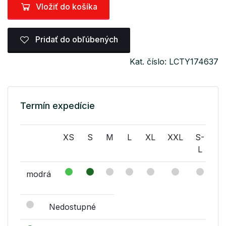
Vložiť do košíka
Pridať do obľúbených
Kat. číslo: LCTY174637
Termín expedície
XS
S
M
L
XL
XXL
S-
M
L
L
modrá
Nedostupné