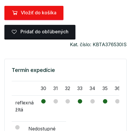
Vložiť do košíka
Pridať do obľúbených
Kat. číslo: KBTA376530IS
Termín expedície
30
31
32
33
34
35
36
3
reflexná
žltá
Nedostupné