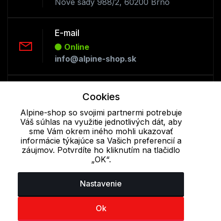
Nové sady 988/2, 60200 Brno
E-mail
Online
info@alpine-shop.sk
Telefón:
Cookies
Offline
Alpine-shop so svojimi partnermi potrebuje
+421 277 270 053
Váš súhlas na využitie jednotlivých dát, aby
sme Vám okrem iného mohli ukazovať
informácie týkajúce sa Vašich preferencií a
Cookie - podrobné nastavenie
|
Ďalšie informácie
|
Spracovanie
záujmov. Potvrdíte ho kliknutím na tlačidlo
osobných údajov
„OK“.
Nastavenie
Ok