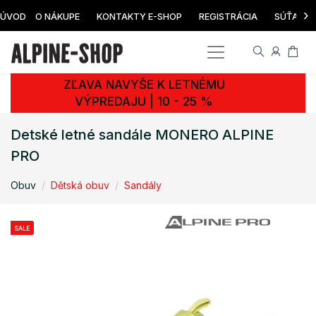
›
ÚVOD
O NÁKUPE
KONTAKTY E-SHOP
REGISTRÁCIA
SÚŤAŽ
ZĽAVA NAVYŠE K LETNÉMU
VÝPREDAJU | 10 - 25 %
Detské letné sandále MONERO ALPINE
PRO
Obuv
Dětská obuv
Sandály
SALE