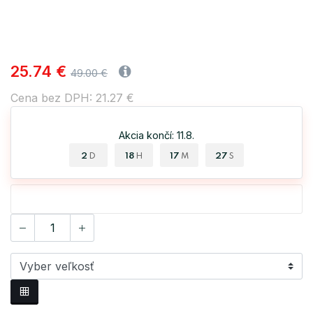
25.74 €
49.00 €
Cena bez DPH: 21.27 €
Akcia končí: 11.8.
2
18
17
26
D
H
M
S