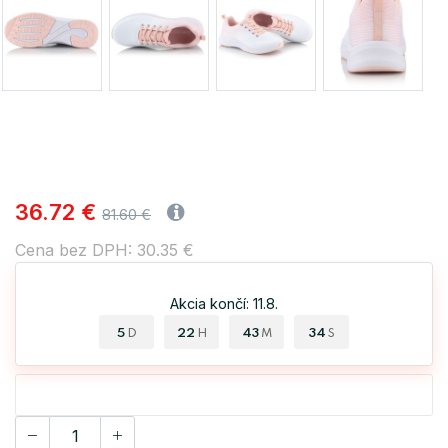
36.72 €
81.60 €
Cena bez DPH: 30.35 €
Akcia končí: 11.8.
5
22
43
34
D
H
M
S