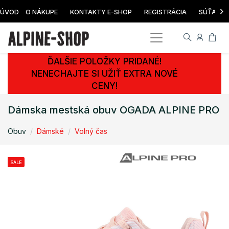
›
ÚVOD
O NÁKUPE
KONTAKTY E-SHOP
REGISTRÁCIA
SÚŤAŽ
ĎALŠIE POLOŽKY PRIDANÉ!
NENECHAJTE SI UŽIŤ EXTRA NOVÉ
CENY!
Dámska mestská obuv OGADA ALPINE PRO
Obuv
Dámské
Volný čas
SALE