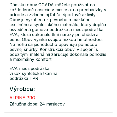
Dámsku obuv OGADA môžete používať na
každodenné nosenie v meste aj na prechádzky v
prírode a zvládne aj ľahšie športové aktivity.
Obuv je vyrobená z pevného a mäkkého
textilného a syntetického materiálu, ktorý dopĺňa
osvedčená gumová podrážka a medzipodrážka
EVA, ktorá dokonale tlmí nárazy pri chôdzi a
behu. Obuv vyniká svojou nízkou hmotnosťou.
Na nohu sa jednoducho upevňujú pomocou
pevnej šnúrky. Konštrukcia obuvi v spojení s
použitými materiálmi zaručuje dokonalé pohodlie
a maximálny komfort.
EVA medzipodrážka
vršok syntetická tkanina
podrážka TPR
Výrobca:
ALPINE PRO
Záručná doba: 24 mesiacov