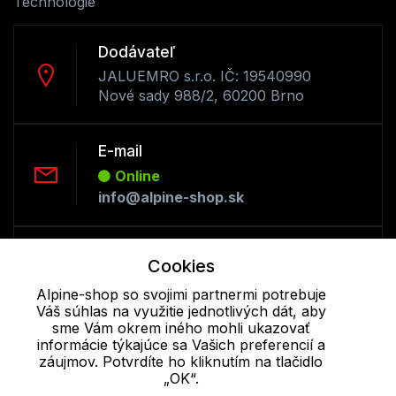
Technológie
Dodávateľ
JALUEMRO s.r.o. IČ: 19540990
Nové sady 988/2, 60200 Brno
E-mail
Online
info@alpine-shop.sk
Telefón:
Cookies
Offline
Alpine-shop so svojimi partnermi potrebuje
+421 277 270 053
Váš súhlas na využitie jednotlivých dát, aby
sme Vám okrem iného mohli ukazovať
informácie týkajúce sa Vašich preferencií a
Cookie - podrobné nastavenie
|
Ďalšie informácie
|
Spracovanie
záujmov. Potvrdíte ho kliknutím na tlačidlo
osobných údajov
„OK“.