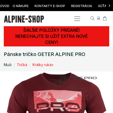
›
ÚVOD
O NÁKUPE
KONTAKTY E-SHOP
REGISTRÁCIA
SÚŤAŽ
ĎALŠIE POLOŽKY PRIDANÉ!
NENECHAJTE SI UŽIŤ EXTRA NOVÉ
CENY!
Pánske tričko GETER ALPINE PRO
Muži
Tričká
Krátky rukáv