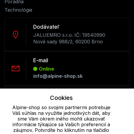
Poradňa
Technológie
Dodávateľ
JALUEMRO s.r.o. IČ: 19540990
Nové sady 988/2, 60200 Brno
E-mail
Online
info@alpine-shop.sk
Telefón:
Cookies
Offline
Alpine-shop so svojimi partnermi potrebuje
+421 277 270 053
Váš súhlas na využitie jednotlivých dát, aby
sme Vám okrem iného mohli ukazovať
informácie týkajúce sa Vašich preferencií a
Cookie - podrobné nastavenie
|
Ďalšie informácie
|
Spracovanie
záujmov. Potvrdíte ho kliknutím na tlačidlo