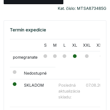
Kat. číslo: MTSA873485G
Termín expedície
S
M
L
XL
XXL
XXXL
pomegranate
Nedostupné
SKLADOM
Posledná
07.08.2026
aktualizácia
skladu: