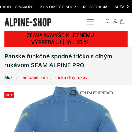
›
ÚVOD
O NÁKUPE
KONTAKTY E-SHOP
REGISTRÁCIA
SÚŤAŽ
ZĽAVA NAVYŠE K LETNÉMU
VÝPREDAJU | 10 - 25 %
Pánske funkčné spodné tričko s dlhým
rukávom SEAM ALPINE PRO
Muži
Termobielizeň
Tričká dlhý rukáv
SALE