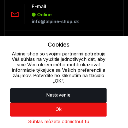
E-mail
Online
info@alpine-shop.sk
Telefón:
Cookies
Offline
+421 277 270 053
Alpine-shop so svojimi partnermi potrebuje
Váš súhlas na využitie jednotlivých dát, aby
sme Vám okrem iného mohli ukazovať
informácie týkajúce sa Vašich preferencií a
Cookie - podrobné nastavenie
|
Ďalšie informácie
|
Spracovanie
záujmov. Potvrdíte ho kliknutím na tlačidlo
osobných údajov
„OK“.
Nastavenie
Ok
Súhlas môžete odmietnuť tu