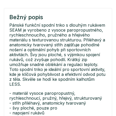
Bežný popis
Pánské funkční spodní triko s dlouhým rukávem
SEAM je vyrobeno z vysoce paropropustného,
rychleschnoucího, pružného a hřejivého
materiálu s texturovanou strukturou. Přiléhavý a
anatomicky tvarovaný střih zajišťuje pohodlné
nošení a optimální pohyb při sportovních
aktivitách. Švy jsou ploché, s výjimkou spojení
rukávů, což zvyšuje pohodlí. Krátký zip
umožňuje snadné oblékání a regulaci teploty.
Toto spodní triko je ideální pro sportovní aktivity,
kde je klíčová pohyblivost a efektivní odvod potu
z těla. Skvěle se hodí ke spodním kalhotům
LESS.
- materiál vysoce paropropustný,
rychleschnoucí, pružný, hřejivý, strukturovaný
- střih přiléhavý, anatomicky tvarovaný
- švy ploché, pouze pro
- napojení rukávů