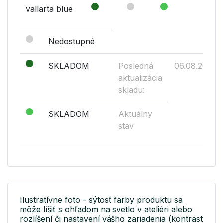
vallarta blue
Nedostupné
SKLADOM
Posledná
06.08.2026
aktualizácia
skladu:
SKLADOM
Aktuálny
stav
Ilustratívne foto - sýtosť farby produktu sa
môže líšiť s ohľadom na svetlo v ateliéri alebo
rozlíšení či nastavení vášho zariadenia (kontrast