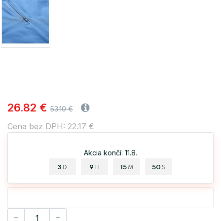
26.82 €
53.10 €
Cena bez DPH: 22.17 €
Akcia končí: 11.8.
3
9
15
50
D
H
M
S