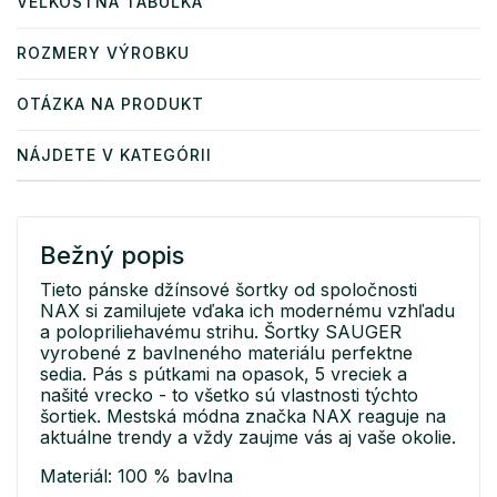
VEĽKOSTNÁ TABUĽKA
ROZMERY VÝROBKU
OTÁZKA NA PRODUKT
NÁJDETE V KATEGÓRII
Bežný popis
Tieto pánske džínsové šortky od spoločnosti
NAX si zamilujete vďaka ich modernému vzhľadu
a polopriliehavému strihu. Šortky SAUGER
vyrobené z bavlneného materiálu perfektne
sedia. Pás s pútkami na opasok, 5 vreciek a
našité vrecko - to všetko sú vlastnosti týchto
šortiek. Mestská módna značka NAX reaguje na
aktuálne trendy a vždy zaujme vás aj vaše okolie.
Materiál: 100 % bavlna