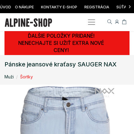
›
ÚVOD
O NÁKUPE
KONTAKTY E-SHOP
REGISTRÁCIA
SÚŤAŽ
ĎALŠIE POLOŽKY PRIDANÉ!
NENECHAJTE SI UŽIŤ EXTRA NOVÉ
CENY!
Pánske jeansové kraťasy SAUGER NAX
Muži
Šortky