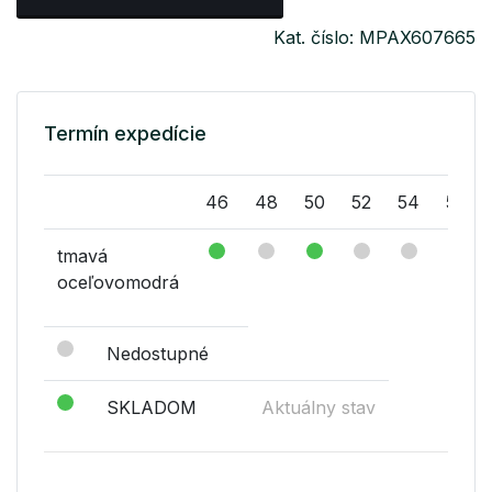
Kat. číslo: MPAX607665
Termín expedície
46
48
50
52
54
56
tmavá
oceľovomodrá
Nedostupné
SKLADOM
Aktuálny stav