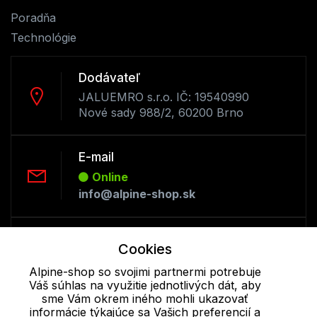
Poradňa
Technológie
Dodávateľ
JALUEMRO s.r.o. IČ: 19540990
Nové sady 988/2, 60200 Brno
E-mail
Online
info@alpine-shop.sk
Telefón:
Cookies
Offline
Alpine-shop so svojimi partnermi potrebuje
+421 277 270 053
Váš súhlas na využitie jednotlivých dát, aby
sme Vám okrem iného mohli ukazovať
informácie týkajúce sa Vašich preferencií a