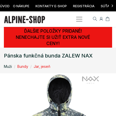
›
ÚVOD
O NÁKUPE
KONTAKTY E-SHOP
REGISTRÁCIA
SÚŤAŽ
ĎALŠIE POLOŽKY PRIDANÉ!
NENECHAJTE SI UŽIŤ EXTRA NOVÉ
CENY!
Pánska funkčná bunda ZALEW NAX
Muži
Bundy
Jar, jeseň