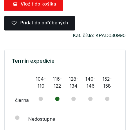
Vložiť do košíka
Pridať do obľúbených
Kat. číslo: KPAD030990
Termín expedície
104-
116-
128-
140-
152-
164-
110
122
134
146
158
170
čierna
Nedostupné