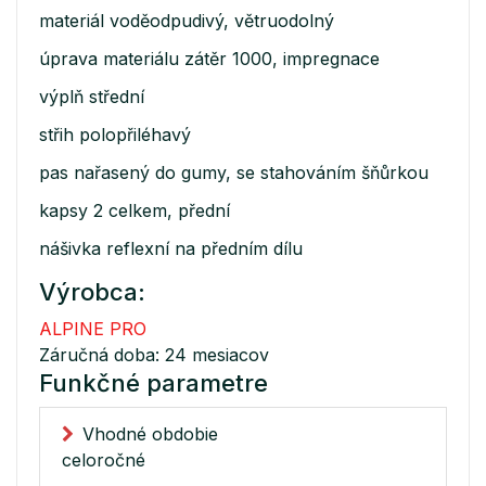
materiál voděodpudivý, větruodolný
úprava materiálu zátěr 1000, impregnace
výplň střední
střih polopřiléhavý
pas nařasený do gumy, se stahováním šňůrkou
kapsy 2 celkem, přední
nášivka reflexní na předním dílu
Výrobca:
ALPINE PRO
Záručná doba: 24 mesiacov
Funkčné parametre
Vhodné obdobie
celoročné