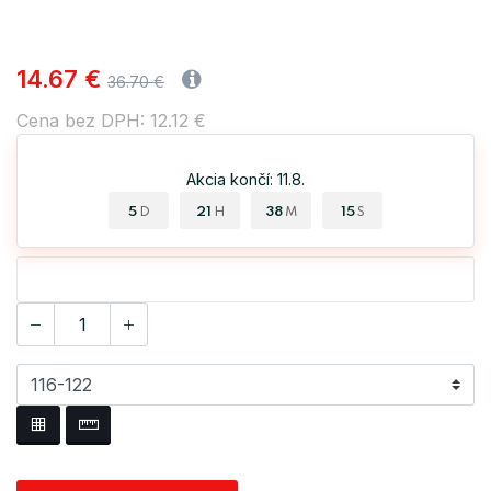
14.67 €
36.70 €
Cena bez DPH: 12.12 €
Akcia končí: 11.8.
5
21
38
15
D
H
M
S