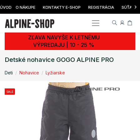
›
ÚVOD
O NÁKUPE
KONTAKTY E-SHOP
REGISTRÁCIA
SÚŤAŽ
ZĽAVA NAVYŠE K LETNÉMU
VÝPREDAJU | 10 - 25 %
Detské nohavice GOGO ALPINE PRO
Deti
Nohavice
Lyžiarske
SALE