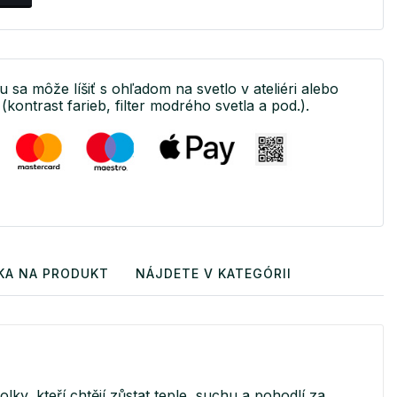
u sa môže líšiť s ohľadom na svetlo v ateliéri alebo
(kontrast farieb, filter modrého svetla a pod.).
KA NA PRODUKT
NÁJDETE V KATEGÓRII
, kteří chtějí zůstat teple, suchu a pohodlí za