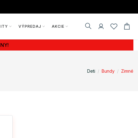
VITY
VÝPREDAJ
AKCIE
NY!
Deti
Bundy
Zimné