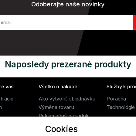
Odoberajte naše novinky
Naposledy prezerané produkty
re vas
Všetko o nákupe
Služby k pr
trácie
Ako vytvoriť objednávku
Poradňa
m
Výměna tovaru
Technológie
Reklamačný poriadok
Obchodné podmienky
Cookies
Doprava