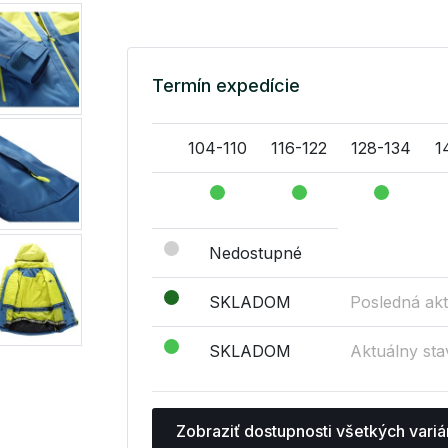
Termín expedície
104-110
116-122
128-134
1
Nedostupné
SKLADOM
Posledná akt
SKLADOM
Aktuálny sta
Zobraziť dostupnosti všetkých variá