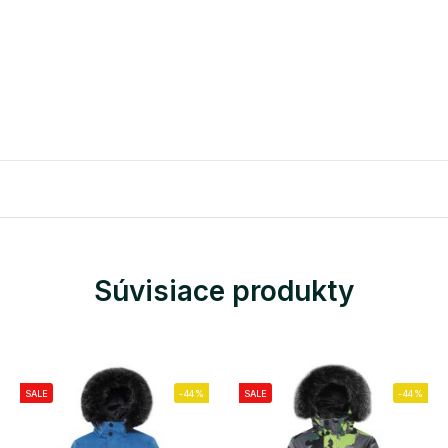
Súvisiace produkty
SALE
-44%
SALE
-44%