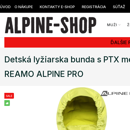
ÚVOD
O NÁKUPE
KONTAKTY E-SHOP
REGISTRÁCIA
SÚŤAŽ
MUŽI
Ž
ĎALŠIE 
Detská lyžiarska bunda s PTX 
REAMO ALPINE PRO
SALE