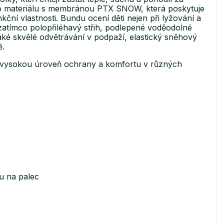
o materiálu s membránou PTX SNOW, která poskytuje
ní vlastnosti. Bundu ocení děti nejen při lyžování a
 zatímco polopřiléhavý střih, podlepené voděodolné
také skvělé odvětrávání v podpaží, elastický sněhový
ě.
 vysokou úroveň ochrany a komfortu v různých
u na palec