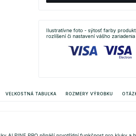
Ilustratívne foto - sýtosť farby produkt
rozlíšení či nastavení vášho zariadenia 
VEĽKOSTNÁ TABUĽKA
ROZMERY VÝROBKU
OTÁZ
LPINE PRO přináší prvotřídní funkčnost pro kluky a holky