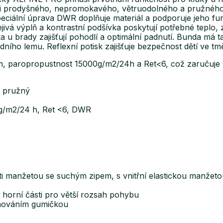
lmi prodyšného, nepromokavého, větruodolného a pružnéh
ciální úprava DWR doplňuje materiál a podporuje jeho funkč
jivá výplň a kontrastní podšívka poskytují potřebné teplo,
ka u brady zajišťují pohodlí a optimální padnutí. Bunda má 
ního lemu. Reflexní potisk zajišťuje bezpečnost dětí ve tm
m, paropropustnost 15000g/m2/24h a Ret<6, což zaručuje
, pružný
 g/m2/24 h, Ret <6, DWR
ti manžetou se suchým zipem, s vnitřní elastickou manžeto
 horní části pro větší rozsah pohybu
tahováním gumičkou