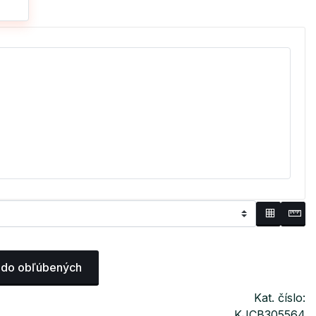
 do obľúbených
Kat. číslo:
KJCB305564