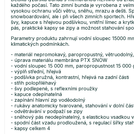
každého počasí. Tato zimní bunda je vyrobena z ve
vysokou ochranu vůči větru, sněhu, mrazu a dešti. Spe
snowboardování, ale i při všech zimních sportech. Hře
švy, kapuce s hřejivou podšívkou, vnitřní límec a kryt
pás, praktické kapsy se zipy a možnost stahování spod
Parametry produktu zahrnují vodní sloupec 15000 m
klimatických podmínkách.
- materiál nepromokavý, paropropustný, větruodolný
- úprava materiálu membrána PTX SNOW
- vodní sloupec 15 000 mm, paropropustnost 15 000
- výplň střední, hřejivá
- podšívka pružná, kontrastní, hřejivá na zadní části
- střih polopřiléhavý
- švy podlepené, s reflexními proužky
- kapuce odepínatelná
- zapínání hlavní zip voděodolný
- rukávy anatomicky tvarované, stahování v dolní čás
- odvětrávání v podpaží se zipy
- sněhový pás neodepínatelný, s elastickou vsadkou v
- spodní část vzadu prodloužená, s regulací šířky s
- kapsy celkem 4