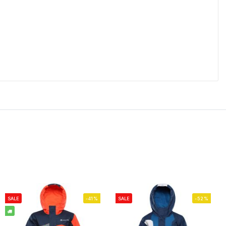
SALE
-41%
SALE
-52%