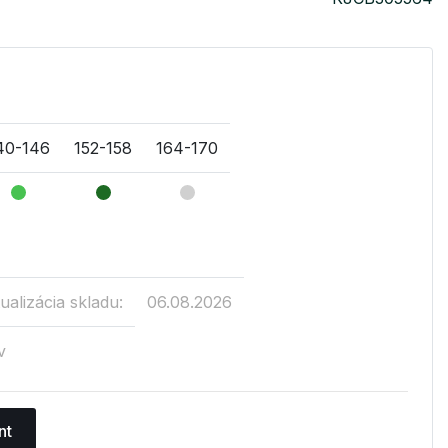
40-146
152-158
164-170
ualizácia skladu:
06.08.2026
v
nt