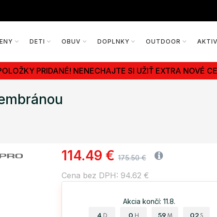
ENY
DETI
OBUV
DOPLNKY
OUTDOOR
AKTI
POLOŽKY PRIDANÉ! NENECHAJTE SI UŽIŤ EXTRA NOVÉ CE
membránou
114.49 €
175.50 €
Cena bez DPH: 94.62 €
Akcia končí: 11.8.
4
0
59
01
D
H
M
S