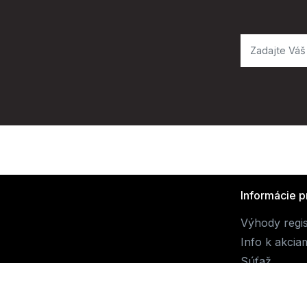
Informácie p
Výhody regis
Info k akcia
Súťaž