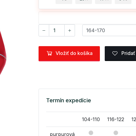
Vložiť do košíka
Pridať
Termín expedície
104-110
116-122
1
purpurová