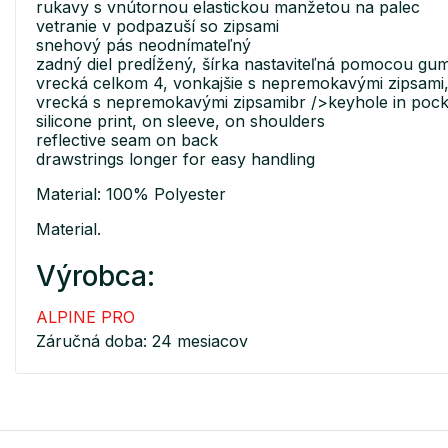
rukavy s vnútornou elastickou manžetou na palec
vetranie v podpazuší so zipsami
snehový pás neodnímateľný
zadný diel predĺžený, šírka nastaviteľná pomocou gu
vrecká celkom 4, vonkajšie s nepremokavými zipsami
vrecká s nepremokavými zipsamibr />keyhole in pock
silicone print, on sleeve, on shoulders
reflective seam on back
drawstrings longer for easy handling
Material: 100% Polyester
Material.
Výrobca:
ALPINE PRO
Záručná doba: 24 mesiacov