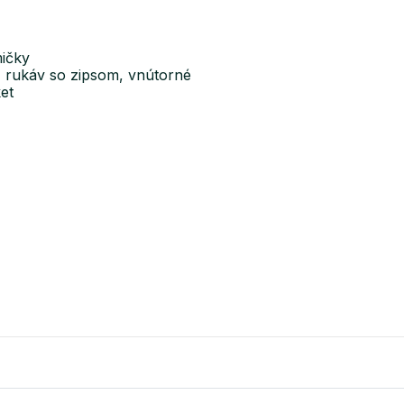
mičky
, rukáv so zipsom, vnútorné
et