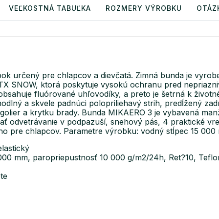
VEĽKOSTNÁ TABUĽKA
ROZMERY VÝROBKU
OTÁZ
bok určený pre chlapcov a dievčatá. Zimná bunda je vyro
X SNOW, ktorá poskytuje vysokú ochranu pred nepriazni
bsahuje fluórované uhľovodíky, a preto je šetrná k životn
odlný a skvele padnúci polopriliehavý strih, predĺžený z
ý golier a krytku brady. Bunda MIKAERO 3 je vybavená man
ť odvetrávanie v podpazuší, snehový pás, 4 praktické vrec
ho pre chlapcov. Parametre výrobku: vodný stĺpec 15 000
lastický
 mm, paropriepustnosť 10 000 g/m2/24h, Ret?10, Teflon
te