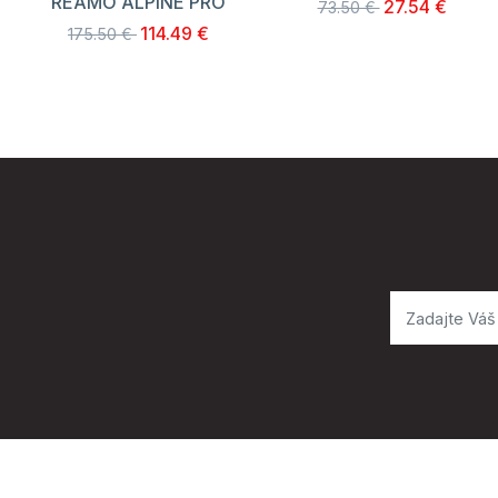
REAMO ALPINE PRO
27.54 €
73.50 €
114.49 €
175.50 €