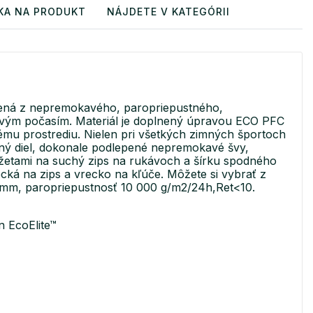
KA NA PRODUKT
NÁJDETE V KATEGÓRII
bená z nepremokavého, paropriepustného,
vým počasím. Materiál je doplnený úpravou ECO PFC
ému prostrediu. Nielen pri všetkých zimných športoch
adný diel, dokonale podlepené nepremokavé švy,
žetami na suchý zips na rukávoch a šírku spodného
ká na zips a vrecko na kľúče. Môžete si vybrať z
 mm, paropriepustnosť 10 000 g/m2/24h,Ret<10.
 EcoElite™