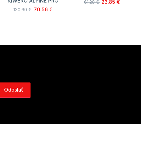
KIWERO ALPINE PRO
23.85 €
61.20 €
70.56 €
130.60 €