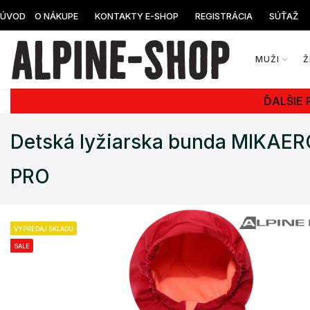
ÚVOD
O NÁKUPE
KONTAKTY E-SHOP
REGISTRÁCIA
SÚŤAŽ
MUŽI
Ž
ĎALŠIE 
Detská lyžiarska bunda MIKAER
PRO
VÝPREDAJ SKLADU
SALE