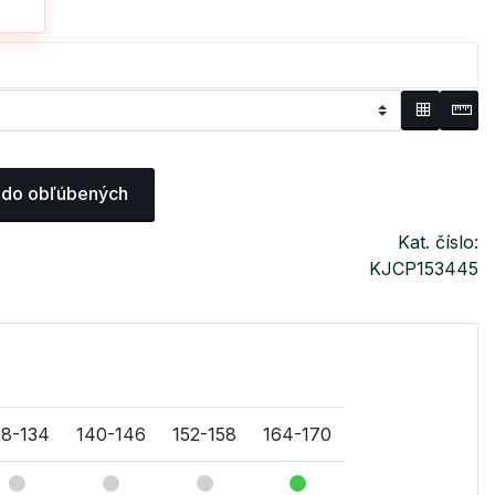
 do obľúbených
Kat. číslo:
KJCP153445
28-134
140-146
152-158
164-170