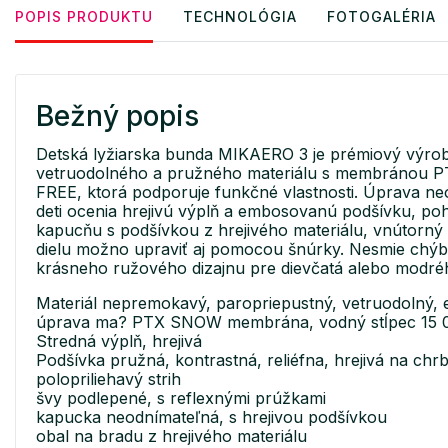
POPIS PRODUKTU
TECHNOLÓGIA
FOTOGALÉRIA
Bežný popis
Detská lyžiarska bunda MIKAERO 3 je prémiový výro
vetruodolného a pružného materiálu s membránou PT
FREE, ktorá podporuje funkčné vlastnosti. Úprava neo
deti ocenia hrejivú výplň a embosovanú podšívku, poh
kapucňu s podšívkou z hrejivého materiálu, vnútorn
dielu možno upraviť aj pomocou šnúrky. Nesmie chýba
krásneho ružového dizajnu pre dievčatá alebo modré
Materiál nepremokavý, paropriepustný, vetruodolný, e
úprava ma? PTX SNOW membrána, vodný stĺpec 15 000
Stredná výplň, hrejivá
Podšívka pružná, kontrastná, reliéfna, hrejivá na chrb
polopriliehavý strih
švy podlepené, s reflexnými prúžkami
kapucka neodnímateľná, s hrejivou podšívkou
obal na bradu z hrejivého materiálu