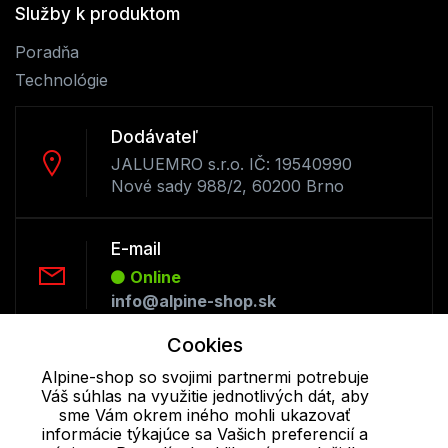
Služby k produktom
Poradňa
Technológie
Dodávateľ
JALUEMRO s.r.o. IČ: 19540990
Nové sady 988/2, 60200 Brno
E-mail
Online
info@alpine-shop.sk
Cookies
Telefón:
Alpine-shop so svojimi partnermi potrebuje
Online
Váš súhlas na využitie jednotlivých dát, aby
+421 277 270 053
sme Vám okrem iného mohli ukazovať
informácie týkajúce sa Vašich preferencií a