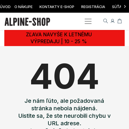
›
ÚVOD
O NÁKUPE
KONTAKTY E-SHOP
REGISTRÁCIA
SÚŤAŽ
ZĽAVA NAVYŠE K LETNÉMU
VÝPREDAJU | 10 - 25 %
404
Je nám ľúto, ale požadovaná
stránka nebola nájdená.
Uistite sa, že ste neurobili chybu v
URL adrese.