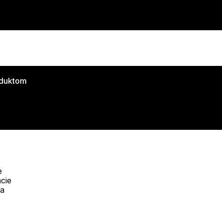
oduktom
e
cie
Telefón:
na
Offline
+421 277 270 053