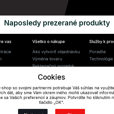
Naposledy prezerané produkty
re vas
Všetko o nákupe
Služby k pr
trácie
Ako vytvoriť objednávku
Poradňa
m
Výměna tovaru
Technológie
Reklamačný poriadok
Obchodné podmienky
Cookies
Doprava
-shop so svojimi partnermi potrebuje Váš súhlas na využiti
vých dát, aby sme Vám okrem iného mohli ukazovať informá
E-mail
ce sa Vašich preferencií a záujmov. Potvrdíte ho kliknutím 
tlačidlo „OK“.
Online
info@alpine-shop.sk