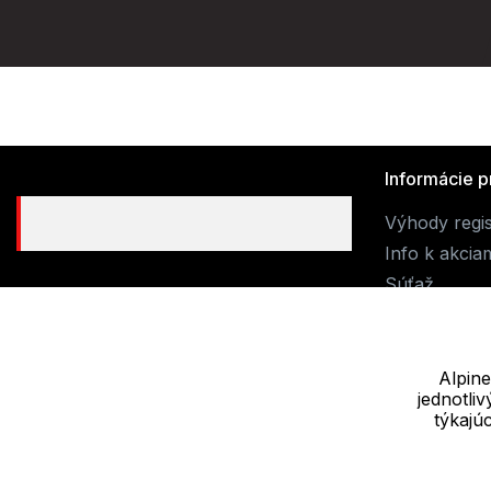
Informácie p
Výhody regis
Info k akcia
Súťaž
Alpine
jednotli
Dodávateľ
týkajú
JALUEMRO s.r.o. IČ: 19540990
Nové sady 988/2, 60200 Brno