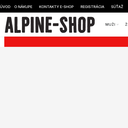
ÚVOD
O NÁKUPE
KONTAKTY E-SHOP
REGISTRÁCIA
SÚŤAŽ
MUŽI
Ž