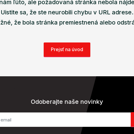
nám ľúto, ale požadovaná stránka nebola nájd
Uistite sa, že ste neurobili chybu v URL adrese.
žné, že bola stránka premiestnená alebo odstr
Prejsť na úvod
Odoberajte naše novinky