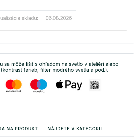
ualizácia skladu:
06.08.2026
u sa môže líšiť s ohľadom na svetlo v ateliéri alebo
(kontrast farieb, filter modrého svetla a pod.).
KA NA PRODUKT
NÁJDETE V KATEGÓRII