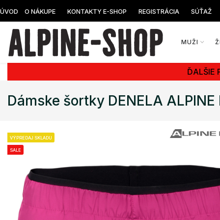
ÚVOD
O NÁKUPE
KONTAKTY E-SHOP
REGISTRÁCIA
SÚŤAŽ
MUŽI
Ž
ĎALŠIE 
Dámske šortky DENELA ALPINE
VÝPREDAJ SKLADU
SALE