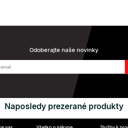
Odoberajte naše novinky
Naposledy prezerané produkty
re vas
Všetko o nákupe
Služby k pr