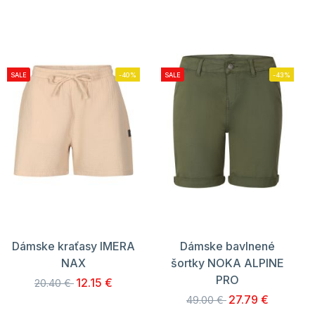
SALE
-40%
SALE
-43%
Dámske kraťasy IMERA
Dámske bavlnené
NAX
šortky NOKA ALPINE
PRO
12.15 €
20.40 €
27.79 €
49.00 €