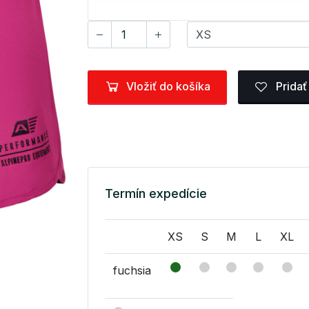
Vložiť do košíka
Pridať
Termín expedície
XS
S
M
L
XL
fuchsia