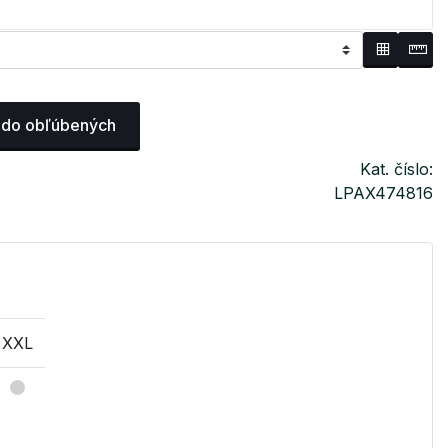
 do obľúbených
Kat. číslo:
LPAX474816
XXL