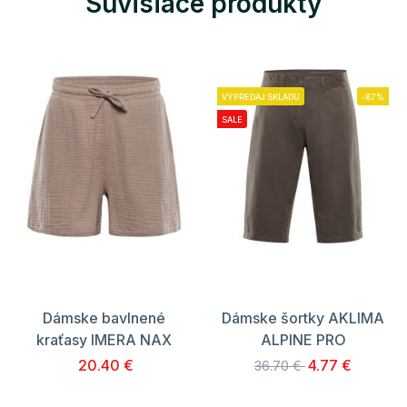
Súvisiace produkty
VÝPREDAJ SKLADU
-87%
SALE
Dámske bavlnené
Dámske šortky AKLIMA
kraťasy IMERA NAX
ALPINE PRO
20.40 €
4.77 €
36.70 €