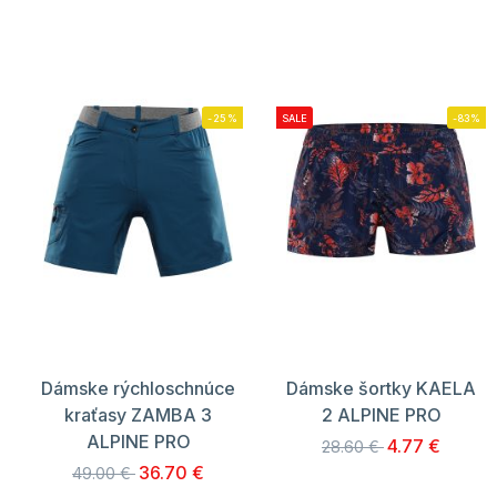
-25%
SALE
-83%
Dámske rýchloschnúce
Dámske šortky KAELA
kraťasy ZAMBA 3
2 ALPINE PRO
ALPINE PRO
4.77 €
28.60 €
36.70 €
49.00 €