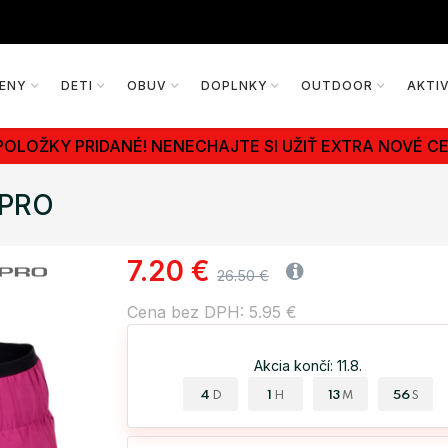
ENY
DETI
OBUV
DOPLNKY
OUTDOOR
AKTI
POLOŽKY PRIDANÉ! NENECHAJTE SI UŽIŤ EXTRA NOVÉ CE
 PRO
7.20 €
26.50 €
Cena bez DPH: 5.95 €
Akcia končí: 11.8.
4
1
13
55
D
H
M
S