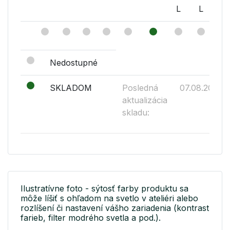
L
L
L
Nedostupné
SKLADOM
Posledná
07.08.2026
aktualizácia
skladu:
Ilustratívne foto - sýtosť farby produktu sa
môže líšiť s ohľadom na svetlo v ateliéri alebo
rozlíšení či nastavení vášho zariadenia (kontrast
farieb, filter modrého svetla a pod.).