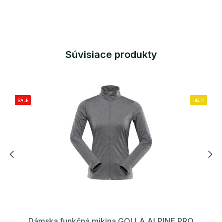
Súvisiace produkty
SALE
-44%
Dámska funkčná mikina GOLLA ALPINE PRO