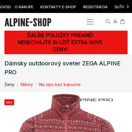
›
ÚVOD
O NÁKUPE
KONTAKTY E-SHOP
REGISTRÁCIA
SÚŤAŽ
ĎALŠIE POLOŽKY PRIDANÉ!
NENECHAJTE SI UŽIŤ EXTRA NOVÉ
CENY!
Dámsky outdoorový sveter ZEGA ALPINE
PRO
Ženy
Mikiny
Na zips bez kapucne
SALE