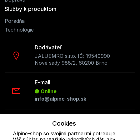
Služby k produktom
Poradňa
Technológie
Dodávateľ
JALUEMRO s.r.o. IČ: 19540990
Nové sady 988/2, 60200 Brno
E-mail
Online
info@alpine-shop.sk
Telefón:
Cookies
Offline
Alpine-shop so svojimi partnermi potrebuje
+421 277 270 053
Váš súhlas na využitie jednotlivých dát, aby