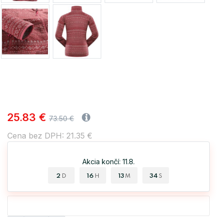
25.83 €
73.50 €
Cena bez DPH: 21.35 €
Akcia končí: 11.8.
2
16
13
33
D
H
M
S