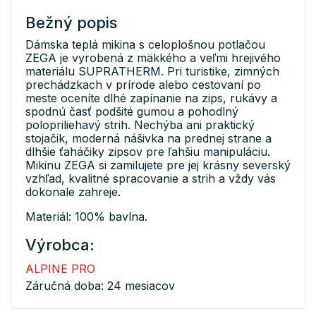
Bežný popis
Dámska teplá mikina s celoplošnou potlačou
ZEGA je vyrobená z mäkkého a veľmi hrejivého
materiálu SUPRATHERM. Pri turistike, zimných
prechádzkach v prírode alebo cestovaní po
meste oceníte dlhé zapínanie na zips, rukávy a
spodnú časť podšité gumou a pohodlný
polopriliehavý strih. Nechýba ani praktický
stojačik, moderná nášivka na prednej strane a
dlhšie ťaháčiky zipsov pre ľahšiu manipuláciu.
Mikinu ZEGA si zamilujete pre jej krásny severský
vzhľad, kvalitné spracovanie a strih a vždy vás
dokonale zahreje.
Materiál: 100% bavlna.
Výrobca:
ALPINE PRO
Záručná doba: 24 mesiacov