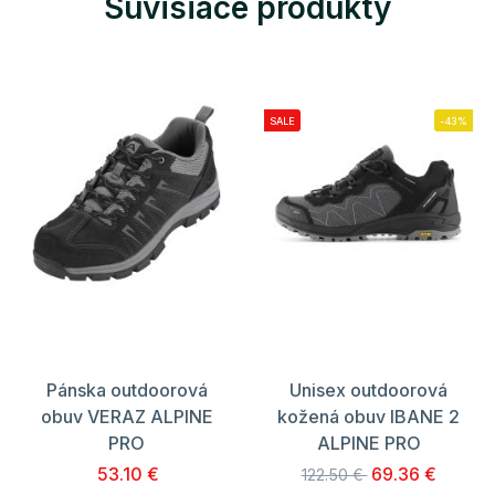
Súvisiace produkty
SALE
-43%
Pánska outdoorová
Unisex outdoorová
obuv VERAZ ALPINE
kožená obuv IBANE 2
PRO
ALPINE PRO
53.10 €
69.36 €
122.50 €