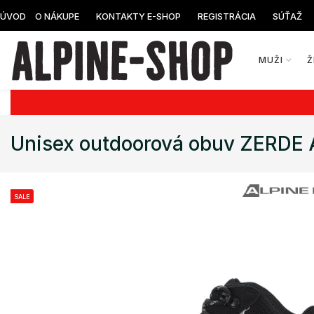
ÚVOD
O NÁKUPE
KONTAKTY E-SHOP
REGISTRÁCIA
SÚŤAŽ
MUŽI
Ž
Unisex outdoorová obuv ZERDE
SALE