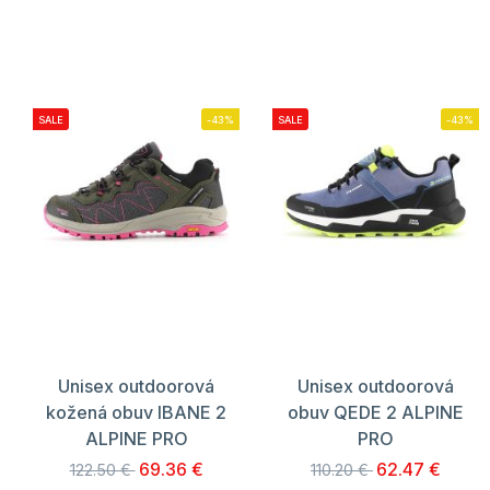
SALE
-43%
SALE
-43%
Unisex outdoorová
Unisex outdoorová
kožená obuv IBANE 2
obuv QEDE 2 ALPINE
ALPINE PRO
PRO
69.36 €
62.47 €
122.50 €
110.20 €