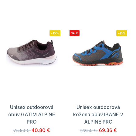
-45%
SALE
-43%
Unisex outdoorová
Unisex outdoorová
obuv GATIM ALPINE
kožená obuv IBANE 2
PRO
ALPINE PRO
40.80 €
69.36 €
75.50 €
122.50 €