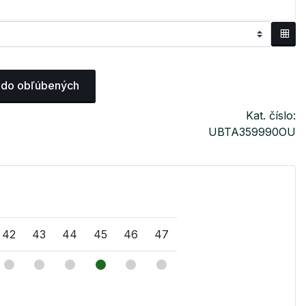
 do obľúbených
Kat. číslo:
UBTA359990OU
42
43
44
45
46
47