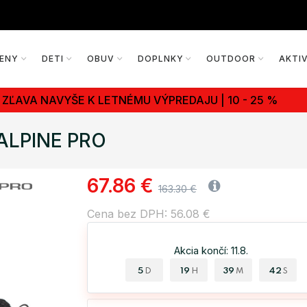
ENY
DETI
OBUV
DOPLNKY
OUTDOOR
AKTI
ZĽAVA NAVYŠE K LETNÉMU VÝPREDAJU | 10 - 25 %
 ALPINE PRO
67.86 €
163.30 €
Cena bez DPH: 56.08 €
Akcia končí: 11.8.
5
19
39
42
D
H
M
S