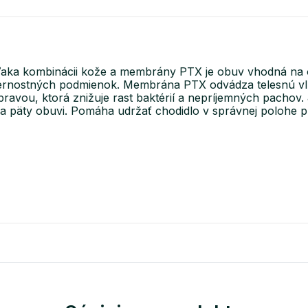
Vďaka kombinácii kože a membrány PTX je obuv vhodná na 
ternostných podmienok. Membrána PTX odvádza telesnú vlhk
ravou, ktorá znižuje rast baktérií a nepríjemných pachov. 
a päty obuvi. Pomáha udržať chodidlo v správnej polohe p