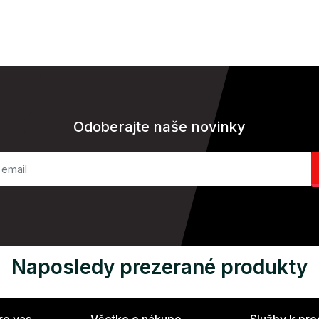
Odoberajte naše novinky
Naposledy prezerané produkty
re vas
Všetko o nákupe
Služby k pr