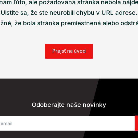
nám ľúto, ale požadovaná stránka nebola nájd
Uistite sa, že ste neurobili chybu v URL adrese.
žné, že bola stránka premiestnená alebo odstr
Prejsť na úvod
Odoberajte naše novinky