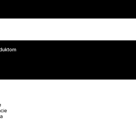
oduktom
e
cie
Telefón:
na
Offline
+421 277 270 053