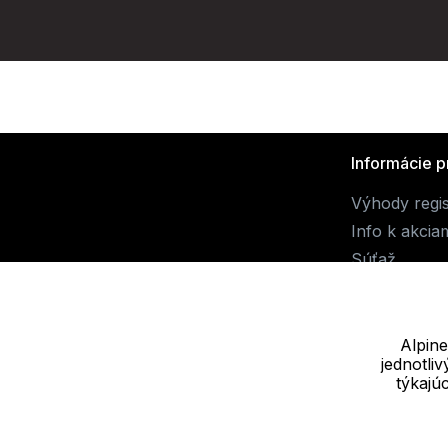
Informácie p
Výhody regis
Info k akcia
Súťaž
Alpine
jednotli
Dodávateľ
týkajú
JALUEMRO s.r.o. IČ: 19540990
Nové sady 988/2, 60200 Brno