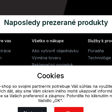
Naposledy prezerané produkty
re vas
Všetko o nákupe
Služby k pr
trácie
Ako vytvoriť objednávku
Poradňa
m
Výměna tovaru
Technológie
Reklamačný poriadok
Obchodné podmienky
Cookies
Doprava
-shop so svojimi partnermi potrebuje Váš súhlas na využiti
vých dát, aby sme Vám okrem iného mohli ukazovať informá
E-mail
ce sa Vašich preferencií a záujmov. Potvrdíte ho kliknutím 
tlačidlo „OK“.
Online
info@alpine-shop.sk