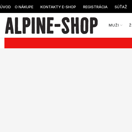
ÚVOD
O NÁKUPE
KONTAKTY E-SHOP
REGISTRÁCIA
SÚŤAŽ
MUŽI
Ž