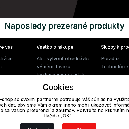
Naposledy prezerané produkty
re vas
Všetko o nákupe
Služby k pr
trácie
Ako vytvoriť objednávku
Poradňa
m
Výměna tovaru
Technológie
Reklamačný poriadok
Obchodné podmienky
Cookies
Doprava
-shop so svojimi partnermi potrebuje Váš súhlas na využiti
vých dát, aby sme Vám okrem iného mohli ukazovať informá
E-mail
ce sa Vašich preferencií a záujmov. Potvrdíte ho kliknutím 
tlačidlo „OK“.
Online
info@alpine-shop.sk