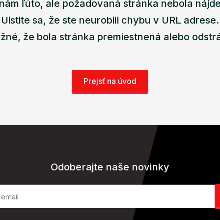
nám ľúto, ale požadovaná stránka nebola nájd
Uistite sa, že ste neurobili chybu v URL adrese.
žné, že bola stránka premiestnená alebo odstr
Prejsť na úvod
Odoberajte naše novinky