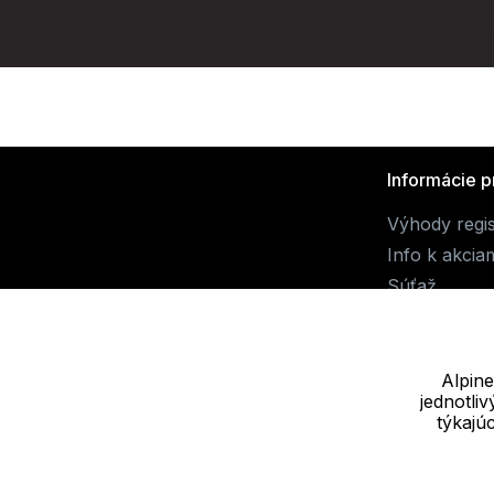
Informácie p
Výhody regis
Info k akcia
Súťaž
Alpine
jednotli
Dodávateľ
týkajú
JALUEMRO s.r.o. IČ: 19540990
Nové sady 988/2, 60200 Brno