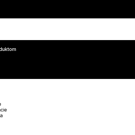
oduktom
e
cie
Telefón:
na
Online
+421 277 270 053