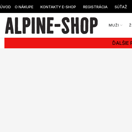
ÚVOD
O NÁKUPE
KONTAKTY E-SHOP
REGISTRÁCIA
SÚŤAŽ
MUŽI
Ž
ĎALŠIE 