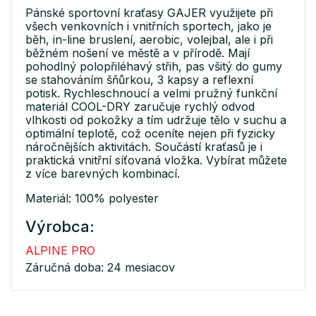
Pánské sportovní kraťasy GAJER využijete při
všech venkovních i vnitřních sportech, jako je
běh, in-line bruslení, aerobic, volejbal, ale i při
běžném nošení ve městě a v přírodě. Mají
pohodlný polopřiléhavý střih, pas všitý do gumy
se stahováním šňůrkou, 3 kapsy a reflexní
potisk. Rychleschnoucí a velmi pružný funkční
materiál COOL-DRY zaručuje rychlý odvod
vlhkosti od pokožky a tím udržuje tělo v suchu a
optimální teplotě, což oceníte nejen při fyzicky
náročnějších aktivitách. Součástí kraťasů je i
praktická vnitřní síťovaná vložka. Vybírat můžete
z více barevných kombinací.
Materiál: 100% polyester
Výrobca:
ALPINE PRO
Záručná doba: 24 mesiacov