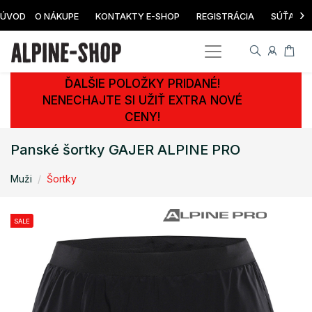
›
ÚVOD
O NÁKUPE
KONTAKTY E-SHOP
REGISTRÁCIA
SÚŤAŽ
ĎALŠIE POLOŽKY PRIDANÉ!
NENECHAJTE SI UŽIŤ EXTRA NOVÉ
CENY!
Panské šortky GAJER ALPINE PRO
Muži
Šortky
SALE