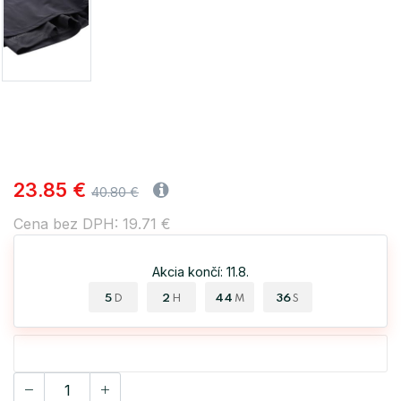
23.85 €
40.80 €
Cena bez DPH: 19.71 €
Akcia končí: 11.8.
5
2
44
35
D
H
M
S