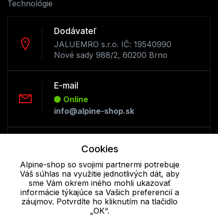
Technológie
Dodávateľ
JALUEMRO s.r.o. IČ: 19540990
Nové sady 988/2, 60200 Brno
E-mail
Online
info@alpine-shop.sk
Telefón:
Cookies
Offline
Alpine-shop so svojimi partnermi potrebuje
+421 277 270 053
Váš súhlas na využitie jednotlivých dát, aby
sme Vám okrem iného mohli ukazovať
informácie týkajúce sa Vašich preferencií a
Cookie - podrobné nastavenie
|
Ďalšie informácie
|
Spracovanie
záujmov. Potvrdíte ho kliknutím na tlačidlo
osobných údajov
„OK“.