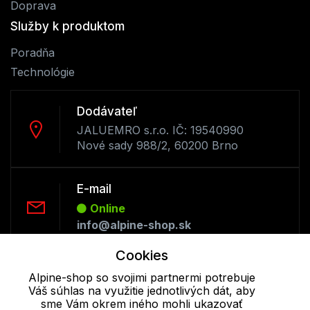
Doprava
Služby k produktom
Poradňa
Technológie
Dodávateľ
JALUEMRO s.r.o. IČ: 19540990
Nové sady 988/2, 60200 Brno
E-mail
Online
info@alpine-shop.sk
Cookies
Telefón:
Alpine-shop so svojimi partnermi potrebuje
Offline
Váš súhlas na využitie jednotlivých dát, aby
+421 277 270 053
sme Vám okrem iného mohli ukazovať