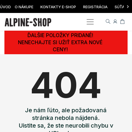
›
ÚVOD
O NÁKUPE
KONTAKTY E-SHOP
REGISTRÁCIA
SÚŤAŽ
ĎALŠIE POLOŽKY PRIDANÉ!
NENECHAJTE SI UŽIŤ EXTRA NOVÉ
CENY!
404
Je nám ľúto, ale požadovaná
stránka nebola nájdená.
Uistite sa, že ste neurobili chybu v